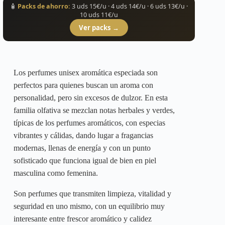
variantes.
🧴
Packs de ahorro:
3 uds 15€/u · 4 uds 14€/u · 6 uds 13€/u ·
Las
10 uds 11€/u
opciones
Ver packs →
se
pueden
elegir
en
la
Los perfumes unisex aromática especiada son
página
perfectos para quienes buscan un aroma con
de
producto
personalidad, pero sin excesos de dulzor. En esta
familia olfativa se mezclan notas herbales y verdes,
típicas de los perfumes aromáticos, con especias
vibrantes y cálidas, dando lugar a fragancias
modernas, llenas de energía y con un punto
sofisticado que funciona igual de bien en piel
masculina como femenina.
Son perfumes que transmiten limpieza, vitalidad y
seguridad en uno mismo, con un equilibrio muy
interesante entre frescor aromático y calidez