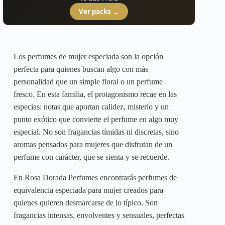
opciones
Ver packs →
se
pueden
elegir
en
la
Los perfumes de mujer especiada son la opción
página
perfecta para quienes buscan algo con más
de
producto
personalidad que un simple floral o un perfume
fresco. En esta familia, el protagonismo recae en las
especias: notas que aportan calidez, misterio y un
punto exótico que convierte el perfume en algo muy
especial. No son fragancias tímidas ni discretas, sino
aromas pensados para mujeres que disfrutan de un
perfume con carácter, que se sienta y se recuerde.
En Rosa Dorada Perfumes encontrarás perfumes de
equivalencia especiada para mujer creados para
quienes quieren desmarcarse de lo típico. Son
fragancias intensas, envolventes y sensuales, perfectas