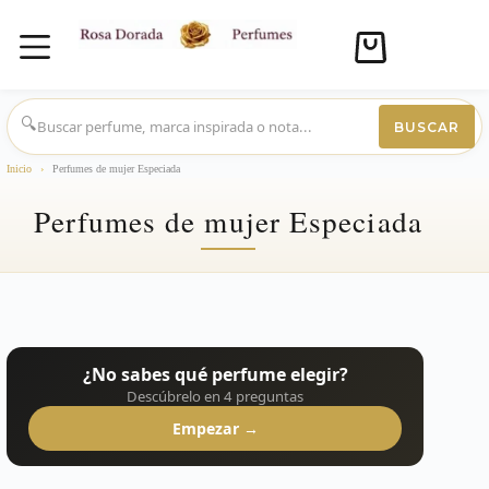
Carro
de
compra
Saltar
al
🔍
BUSCAR
contenido
Inicio
›
Perfumes de mujer Especiada
Perfumes de mujer Especiada
¿No sabes qué perfume elegir?
Descúbrelo en 4 preguntas
Empezar →