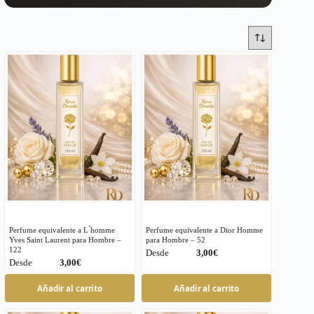
Perfume equivalente a L ́homme
Perfume equivalente a Dior Homme
Yves Saint Laurent para Hombre –
para Hombre – 52
122
€
€
Este
Este
Añadir al carrito
Añadir al carrito
producto
producto
tiene
tiene