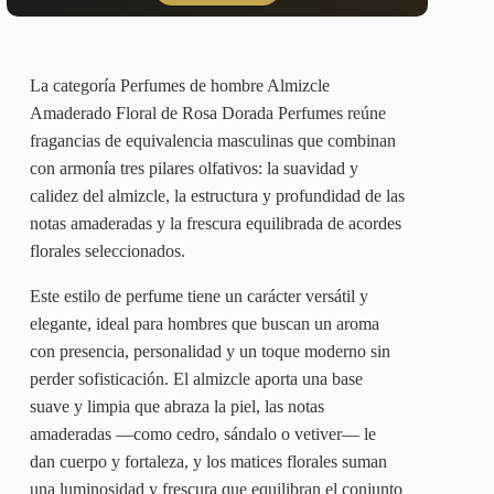
pueden
pueden
elegir
elegir
en
en
la
la
La categoría Perfumes de hombre Almizcle
página
página
Amaderado Floral de Rosa Dorada Perfumes reúne
de
de
producto
producto
fragancias de equivalencia masculinas que combinan
con armonía tres pilares olfativos: la suavidad y
calidez del almizcle, la estructura y profundidad de las
notas amaderadas y la frescura equilibrada de acordes
florales seleccionados.
Este estilo de perfume tiene un carácter versátil y
elegante, ideal para hombres que buscan un aroma
con presencia, personalidad y un toque moderno sin
perder sofisticación. El almizcle aporta una base
suave y limpia que abraza la piel, las notas
amaderadas —como cedro, sándalo o vetiver— le
dan cuerpo y fortaleza, y los matices florales suman
una luminosidad y frescura que equilibran el conjunto