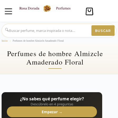
Carro
de
compra
Saltar
al
🔍
BUSCAR
contenido
Inicio
›
Perfumes de hombre Almizcle Amaderado Floral
Perfumes de hombre Almizcle
Amaderado Floral
¿No sabes qué perfume elegir?
Descúbrelo en 4 preguntas
Empezar →