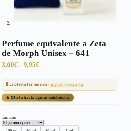
Perfume equivalente a Zeta
de Morph Unisex – 641
Rango
3,00
€
-
9,95
€
de
precios:
⏳ La oferta termina en
1d 23h 59m 45s
desde
3,00€
🔥 Oferta hasta agotar existencias
hasta
9,95€
Tamaño
100 ml
50 ml
30 ml
5 ml