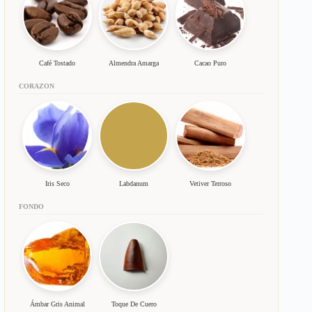
Café Tostado
Almendra Amarga
Cacao Puro
CORAZON
Iris Seco
Labdanum
Vetiver Terroso
FONDO
Ámbar Gris Animal
Toque De Cuero