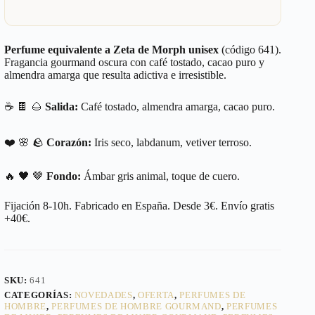
Perfume equivalente a Zeta de Morph unisex
(código 641).
Fragancia gourmand oscura con café tostado, cacao puro y
almendra amarga que resulta adictiva e irresistible.
☕ 🍫 🌰
Salida:
Café tostado, almendra amarga, cacao puro.
❤️ 🌸 🪨
Corazón:
Iris seco, labdanum, vetiver terroso.
🔥 🖤 🤎
Fondo:
Ámbar gris animal, toque de cuero.
Fijación 8-10h. Fabricado en España. Desde 3€. Envío gratis
+40€.
SKU:
641
CATEGORÍAS:
NOVEDADES
,
OFERTA
,
PERFUMES DE
HOMBRE
,
PERFUMES DE HOMBRE GOURMAND
,
PERFUMES