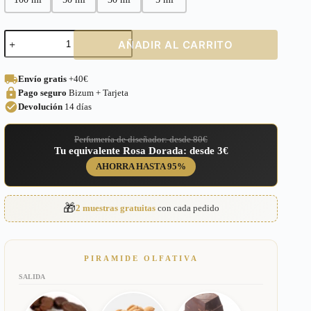
Perfume
AÑADIR AL CARRITO
equivalente
a
Zeta
Envío gratis
+40€
de
Pago seguro
Bizum + Tarjeta
Morph
Unisex
Devolución
14 días
–
641
Perfumería de diseñador: desde 80€
cantidad
Tu equivalente Rosa Dorada: desde 3€
AHORRA HASTA 95%
🎁
2 muestras gratuitas
con cada pedido
PIRAMIDE OLFATIVA
SALIDA