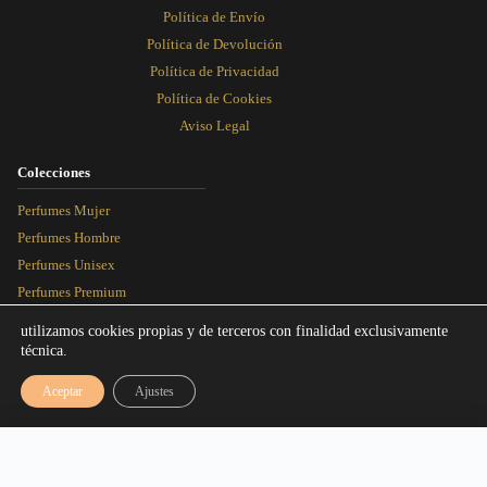
Política de Envío
Política de Devolución
Política de Privacidad
Política de Cookies
Aviso Legal
Colecciones
Rosa Dorada
Perfumes Mujer
Perfumes Hombre
Perfumes Unisex
Perfumes Premium
Más Vendidos
utilizamos cookies propias y de terceros con finalidad exclusivamente
técnica.
Blog
Aceptar
Ajustes
Artículos
Equivalencias
Rango de precios: desde 3,00€ hasta 9,
3,00
€
-
9,95
€
Seleccionar talla