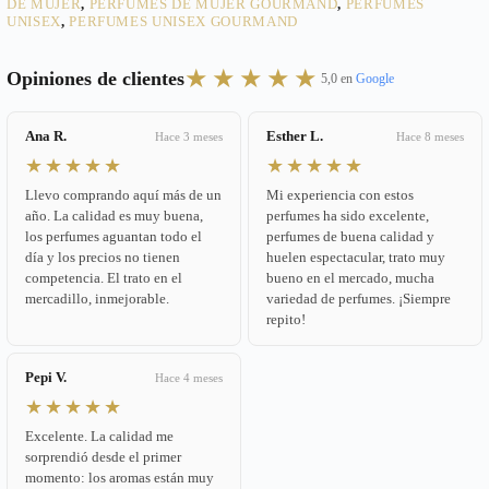
DE MUJER
,
PERFUMES DE MUJER GOURMAND
,
PERFUMES
UNISEX
,
PERFUMES UNISEX GOURMAND
★★★★★
Opiniones de clientes
5,0 en
Google
Ana R.
Esther L.
Hace 3 meses
Hace 8 meses
★★★★★
★★★★★
Llevo comprando aquí más de un
Mi experiencia con estos
año. La calidad es muy buena,
perfumes ha sido excelente,
los perfumes aguantan todo el
perfumes de buena calidad y
día y los precios no tienen
huelen espectacular, trato muy
competencia. El trato en el
bueno en el mercado, mucha
mercadillo, inmejorable.
variedad de perfumes. ¡Siempre
repito!
Pepi V.
Hace 4 meses
★★★★★
Excelente. La calidad me
sorprendió desde el primer
momento: los aromas están muy