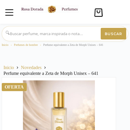
Carro
de
compra
Saltar
al
🔍
BUSCAR
contenido
Inicio
›
Perfumes de hombre
›
Perfume equivalente a Zeta de Morph Unisex – 641
Inicio
Novedades
Perfume equivalente a Zeta de Morph Unisex – 641
OFERTA