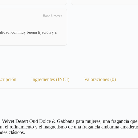
Hace 6 meses
alidad, con muy buena fijación y a
cripción
Ingredientes (INCI)
Valoraciones (0)
a Velvet Desert Oud Dolce & Gabbana para mujeres, una fragancia que ca
ión, el refinamiento y el magnetismo de una fragancia ambarina amaderad
ndes clásicos.