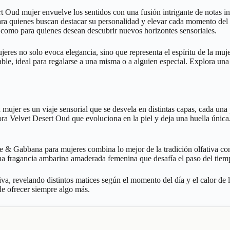
rt Oud mujer envuelve los sentidos con una fusión intrigante de notas 
a quienes buscan destacar su personalidad y elevar cada momento del dí
 como para quienes desean descubrir nuevos horizontes sensoriales.
es no solo evoca elegancia, sino que representa el espíritu de la muj
able, ideal para regalarse a una misma o a alguien especial. Explora u
mujer es un viaje sensorial que se desvela en distintas capas, cada una 
ora Velvet Desert Oud que evoluciona en la piel y deja una huella únic
 & Gabbana para mujeres combina lo mejor de la tradición olfativa co
na fragancia ambarina amaderada femenina que desafía el paso del tiemp
iva, revelando distintos matices según el momento del día y el calor de
de ofrecer siempre algo más.