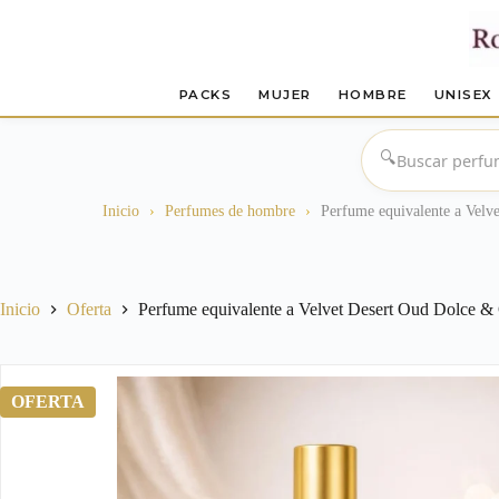
PACKS
MUJER
HOMBRE
UNISEX
Saltar
al
🔍
contenido
Inicio
›
Perfumes de hombre
›
Perfume equivalente a Velv
Inicio
Oferta
Perfume equivalente a Velvet Desert Oud Dolce &
OFERTA