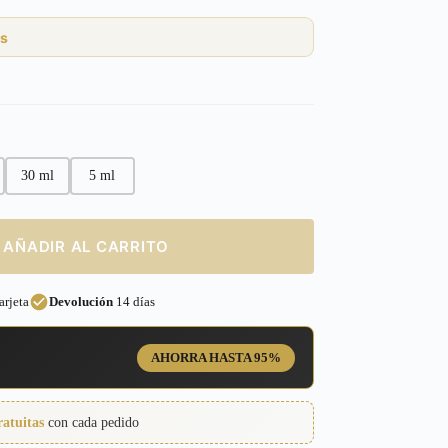
s
30 ml
5 ml
AÑADIR AL CARRITO
rjeta
Devolución
14 días
AHORRA HASTA 95%
ratuitas
con cada pedido