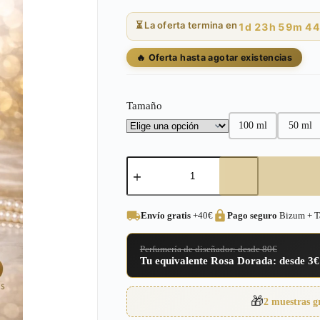
precios:
⏳ La oferta termina en
1d 23h 59m 43
desde
3,00€
🔥 Oferta hasta agotar existencias
hasta
9,95€
Tamaño
100 ml
50 ml
Perfume
equivalente
a
Velvet
Desert
Envío gratis
+40€
Pago seguro
Bizum + Ta
Oud
Dolce
&
Perfumería de diseñador: desde 80€
Gabbana
Tu equivalente Rosa Dorada: desde 3€
Unisex
–
58
🎁
2 muestras g
cantidad