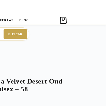
FERTAS
BLOG
Carro
de
compra
BUSCAR
 a Velvet Desert Oud
isex – 58