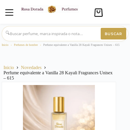
Carro
de
compra
Saltar
al
🔍
BUSCAR
contenido
Inicio
›
Perfumes de hombre
›
Perfume equivalente a Vanilla 28 Kayali Fragrances Unisex – 615
Inicio
Novedades
Perfume equivalente a Vanilla 28 Kayali Fragrances Unisex
– 615