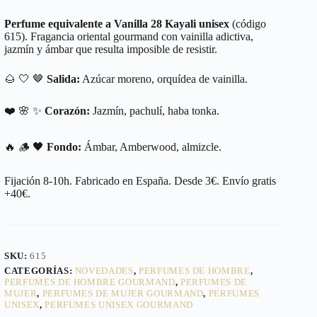
Perfume equivalente a Vanilla 28 Kayali unisex
(código
615). Fragancia oriental gourmand con vainilla adictiva,
jazmín y ámbar que resulta imposible de resistir.
🌰 🤍 🤎
Salida:
Azúcar moreno, orquídea de vainilla.
❤️ 🌸 ✨
Corazón:
Jazmín, pachulí, haba tonka.
🔥 🪵 🖤
Fondo:
Ámbar, Amberwood, almizcle.
Fijación 8-10h. Fabricado en España. Desde 3€. Envío gratis
+40€.
SKU:
615
CATEGORÍAS:
NOVEDADES
,
PERFUMES DE HOMBRE
,
PERFUMES DE HOMBRE GOURMAND
,
PERFUMES DE
MUJER
,
PERFUMES DE MUJER GOURMAND
,
PERFUMES
UNISEX
,
PERFUMES UNISEX GOURMAND