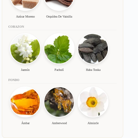
Azúcar Moreno
Orquídea De Vainilla
CORAZON
Jazmín
Pachulí
Haba Tonka
FONDO
Ámbar
Amberwood
Almizcle