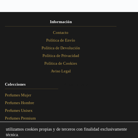
página
página
página
página
de
de
de
de
producto
producto
producto
producto
Información
Contacto
Política de Envío
Política de Devolución
Política de Privacidad
Política de Cookies
Aviso Legal
Colecciones
Rosa Dorada
Perfumes Mujer
Perfumes Hombre
Perfumes Unisex
Perfumes Premium
Más Vendidos
utilizamos cookies propias y de terceros con finalidad exclusivamente
técnica.