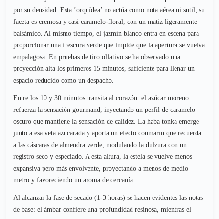
por su densidad. Esta ’orquídea’ no actúa como nota aérea ni sutil; su
faceta es cremosa y casi caramelo-floral, con un matiz ligeramente
balsámico. Al mismo tiempo, el jazmín blanco entra en escena para
proporcionar una frescura verde que impide que la apertura se vuelva
empalagosa. En pruebas de tiro olfativo se ha observado una
proyección alta los primeros 15 minutos, suficiente para llenar un
espacio reducido como un despacho.
Entre los 10 y 30 minutos transita al corazón: el azúcar moreno
refuerza la sensación gourmand, inyectando un perfil de caramelo
oscuro que mantiene la sensación de calidez. La haba tonka emerge
junto a esa veta azucarada y aporta un efecto coumarín que recuerda
a las cáscaras de almendra verde, modulando la dulzura con un
registro seco y especiado. A esta altura, la estela se vuelve menos
expansiva pero más envolvente, proyectando a menos de medio
metro y favoreciendo un aroma de cercanía.
Al alcanzar la fase de secado (1-3 horas) se hacen evidentes las notas
de base: el ámbar confiere una profundidad resinosa, mientras el