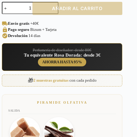
Perfume
AÑADIR AL CARRITO
equivalente
a
Vanilla
Envío gratis
+40€
28
Pago seguro
Bizum + Tarjeta
Kayali
Fragrances
Devolución
14 días
Unisex
–
Perfumería de diseñador: desde 80€
615
Tu equivalente Rosa Dorada: desde 3€
cantidad
AHORRA HASTA 95%
🎁
2 muestras gratuitas
con cada pedido
PIRAMIDE OLFATIVA
SALIDA