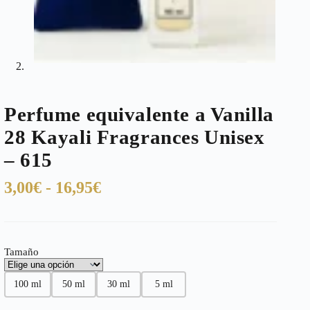
Perfume equivalente a Vanilla
28 Kayali Fragrances Unisex
– 615
Rango
3,00
€
-
16,95
€
de
precios:
desde
Tamaño
3,00€
hasta
100 ml
50 ml
30 ml
5 ml
16,95€