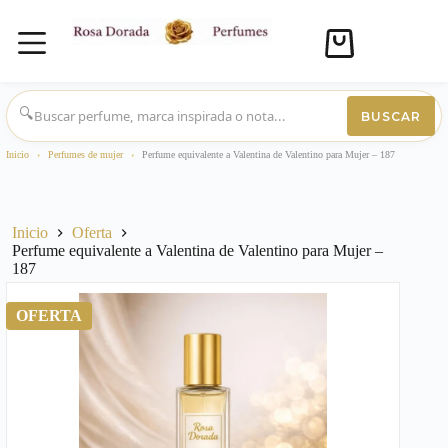
Carro
de
compra
Saltar
al
🔍
BUSCAR
contenido
Inicio
›
Perfumes de mujer
›
Perfume equivalente a Valentina de Valentino para Mujer – 187
Inicio
Oferta
Perfume equivalente a Valentina de Valentino para Mujer –
187
OFERTA