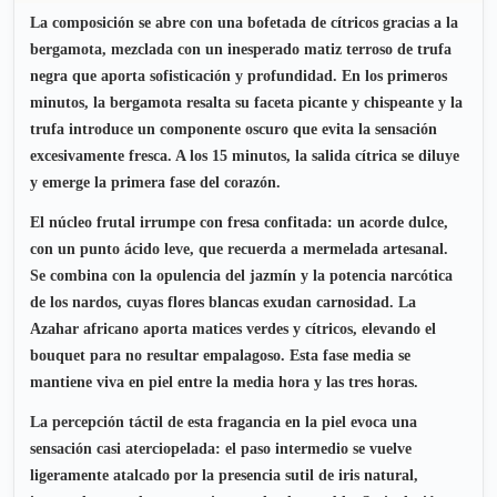
La composición se abre con una bofetada de cítricos gracias a la
bergamota, mezclada con un inesperado matiz terroso de trufa
negra que aporta sofisticación y profundidad. En los primeros
minutos, la bergamota resalta su faceta picante y chispeante y la
trufa introduce un componente oscuro que evita la sensación
excesivamente fresca. A los 15 minutos, la salida cítrica se diluye
y emerge la primera fase del corazón.
El núcleo frutal irrumpe con fresa confitada: un acorde dulce,
con un punto ácido leve, que recuerda a mermelada artesanal.
Se combina con la opulencia del jazmín y la potencia narcótica
de los nardos, cuyas flores blancas exudan carnosidad. La
Azahar africano aporta matices verdes y cítricos, elevando el
bouquet para no resultar empalagoso. Esta fase media se
mantiene viva en piel entre la media hora y las tres horas.
La percepción táctil de esta fragancia en la piel evoca una
sensación casi aterciopelada: el paso intermedio se vuelve
ligeramente atalcado por la presencia sutil de iris natural,