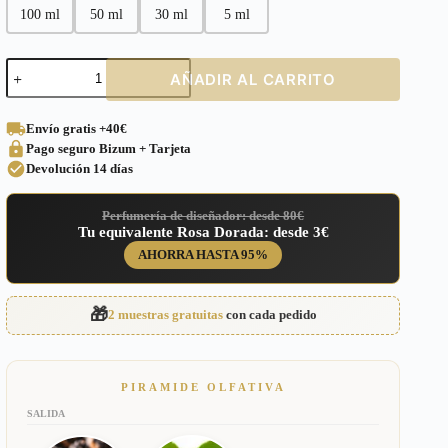
100 ml
50 ml
30 ml
5 ml
Perfume
AÑADIR AL CARRITO
equivalente
a
Valentina
Envío gratis
+40€
de
Pago seguro
Bizum + Tarjeta
Valentino
para
Devolución
14 días
Mujer
–
Perfumería de diseñador: desde 80€
187
Tu equivalente Rosa Dorada: desde 3€
cantidad
AHORRA HASTA 95%
🎁
2 muestras gratuitas
con cada pedido
PIRAMIDE OLFATIVA
SALIDA