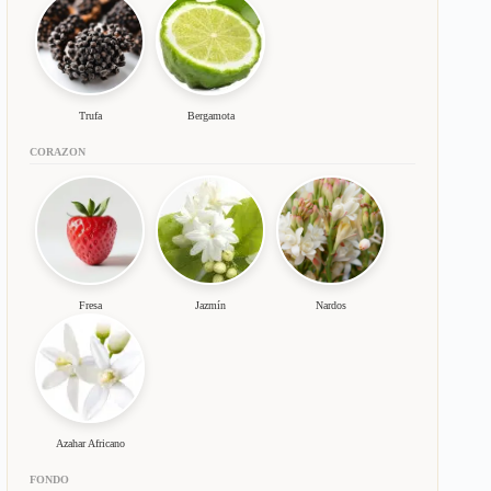
Trufa
Bergamota
CORAZON
Fresa
Jazmín
Nardos
Azahar Africano
FONDO