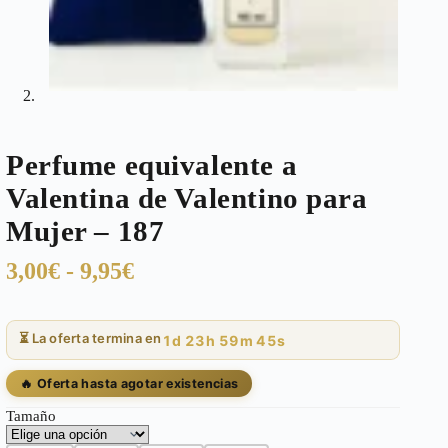
Perfume equivalente a
Valentina de Valentino para
Mujer – 187
Rango
3,00
€
-
9,95
€
de
precios:
⏳ La oferta termina en
1d 23h 59m 45s
desde
3,00€
🔥 Oferta hasta agotar existencias
hasta
Tamaño
9,95€