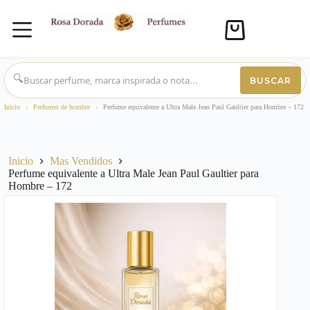
Carro
de
compra
Saltar
al
🔍
BUSCAR
contenido
Inicio
›
Perfumes de hombre
›
Perfume equivalente a Ultra Male Jean Paul Gaultier para Hombre – 172
Inicio
Mas Vendidos
Perfume equivalente a Ultra Male Jean Paul Gaultier para
Hombre – 172