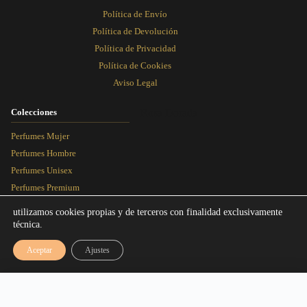
Política de Envío
Política de Devolución
Política de Privacidad
Política de Cookies
Aviso Legal
Colecciones
Rosa Dorada
Perfumes Mujer
Perfumes Hombre
Perfumes Unisex
Perfumes Premium
Más Vendidos
utilizamos cookies propias y de terceros con finalidad exclusivamente
técnica.
Blog
Aceptar
Ajustes
Artículos
Equivalencias
Rango de precios: desde 3,00€ hasta 1
3,00
€
-
16,95
€
Seleccionar talla