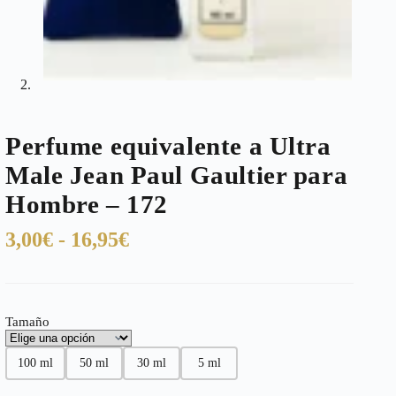
Perfume equivalente a Ultra
Male Jean Paul Gaultier para
Hombre – 172
Rango
3,00
€
-
16,95
€
de
precios:
desde
Tamaño
3,00€
hasta
100 ml
50 ml
30 ml
5 ml
16,95€