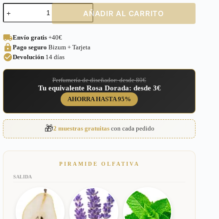
Perfume
AÑADIR AL CARRITO
equivalente
a
Ultra
Envío gratis
+40€
Male
Pago seguro
Bizum + Tarjeta
Jean
Paul
Devolución
14 días
Gaultier
para
Perfumería de diseñador: desde 80€
Hombre
Tu equivalente Rosa Dorada: desde 3€
–
172
AHORRA HASTA 95%
cantidad
🎁
2 muestras gratuitas
con cada pedido
PIRAMIDE OLFATIVA
SALIDA