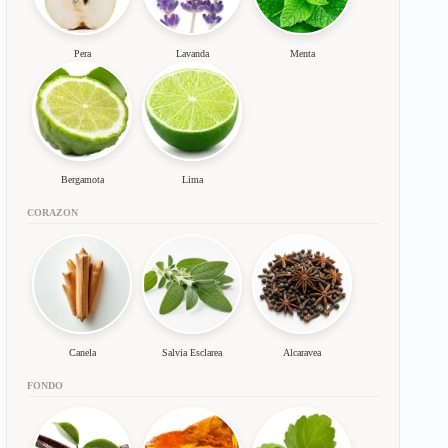
Pera
Lavanda
Menta
Bergamota
Lima
CORAZON
Canela
Salvia Esclarea
Alcaravea
FONDO