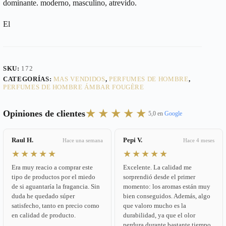
dominante. moderno, masculino, atrevido.
El
SKU:
172
CATEGORÍAS:
MAS VENDIDOS
,
PERFUMES DE HOMBRE
,
PERFUMES DE HOMBRE ÁMBAR FOUGÈRE
★★★★★
Opiniones de clientes
5,0 en
Google
Raul H.
Pepi V.
Hace una semana
Hace 4 meses
★★★★★
★★★★★
Era muy reacio a comprar este
Excelente. La calidad me
tipo de productos por el miedo
sorprendió desde el primer
de si aguantaría la fragancia. Sin
momento: los aromas están muy
duda he quedado súper
bien conseguidos. Además, algo
satisfecho, tanto en precio como
que valoro mucho es la
en calidad de producto.
durabilidad, ya que el olor
perdura durante bastante tiempo.