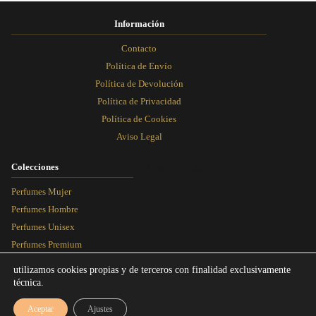
producto
producto
producto
producto
Información
Contacto
Política de Envío
Política de Devolución
Política de Privacidad
Política de Cookies
Aviso Legal
Colecciones
Rosa Dorada
Perfumes Mujer
Perfumes Hombre
Perfumes Unisex
Perfumes Premium
Más Vendidos
utilizamos cookies propias y de terceros con finalidad exclusivamente
técnica.
Blog
Aceptar
Ajustes