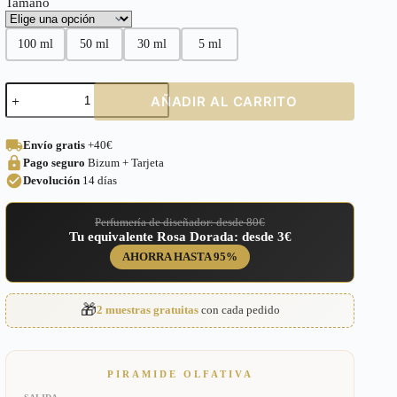
Tamaño
100 ml
50 ml
30 ml
5 ml
Perfume
AÑADIR AL CARRITO
equivalente
a
Tobacco
Envío gratis
+40€
Oud
Pago seguro
Bizum + Tarjeta
Tom
Ford
Devolución
14 días
Unisex
–
Perfumería de diseñador: desde 80€
256
Tu equivalente Rosa Dorada: desde 3€
cantidad
AHORRA HASTA 95%
🎁
2 muestras gratuitas
con cada pedido
PIRAMIDE OLFATIVA