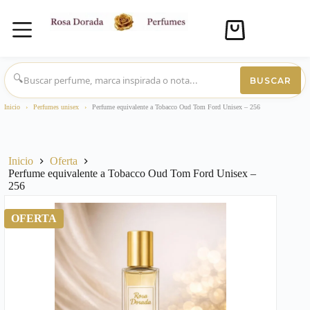
Carro
de
compra
Saltar
al
🔍
BUSCAR
contenido
Inicio
›
Perfumes unisex
›
Perfume equivalente a Tobacco Oud Tom Ford Unisex – 256
Inicio
Oferta
Perfume equivalente a Tobacco Oud Tom Ford Unisex –
256
OFERTA