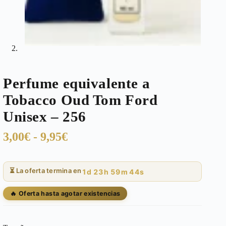
Perfume equivalente a
Tobacco Oud Tom Ford
Unisex – 256
Rango
3,00
€
-
9,95
€
de
precios:
⏳ La oferta termina en
1d 23h 59m 43s
desde
3,00€
🔥 Oferta hasta agotar existencias
hasta
9,95€