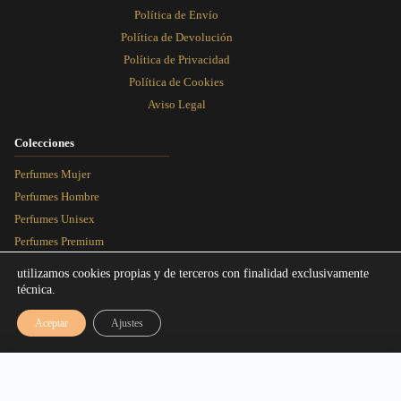
Política de Envío
Política de Devolución
Política de Privacidad
Política de Cookies
Aviso Legal
Colecciones
Rosa Dorada
Perfumes Mujer
Perfumes Hombre
Perfumes Unisex
Perfumes Premium
Más Vendidos
utilizamos cookies propias y de terceros con finalidad exclusivamente
técnica.
Blog
Aceptar
Ajustes
Artículos
Equivalencias
Rango de precios: desde 3,00€ hasta 9,
3,00
€
-
9,95
€
Seleccionar talla