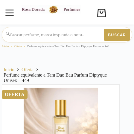
Carro
de
compra
Saltar
al
🔍
BUSCAR
contenido
Inicio
›
Oferta
›
Perfume equivalente a Tam Dao Eau Parfum Diptyque Unisex – 449
Inicio
Oferta
Perfume equivalente a Tam Dao Eau Parfum Diptyque
Unisex – 449
OFERTA