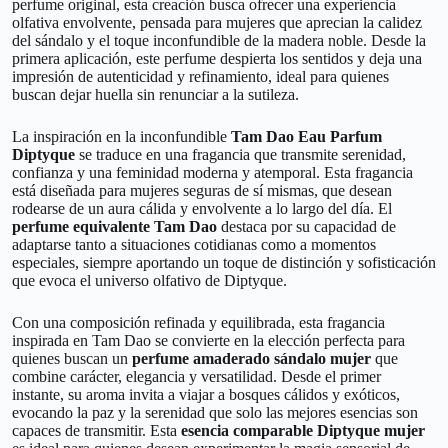
perfume original, esta creación busca ofrecer una experiencia
olfativa envolvente, pensada para mujeres que aprecian la calidez
del sándalo y el toque inconfundible de la madera noble. Desde la
primera aplicación, este perfume despierta los sentidos y deja una
impresión de autenticidad y refinamiento, ideal para quienes
buscan dejar huella sin renunciar a la sutileza.
La inspiración en la inconfundible
Tam Dao Eau Parfum
Diptyque
se traduce en una fragancia que transmite serenidad,
confianza y una feminidad moderna y atemporal. Esta fragancia
está diseñada para mujeres seguras de sí mismas, que desean
rodearse de un aura cálida y envolvente a lo largo del día. El
perfume equivalente Tam Dao
destaca por su capacidad de
adaptarse tanto a situaciones cotidianas como a momentos
especiales, siempre aportando un toque de distinción y sofisticación
que evoca el universo olfativo de Diptyque.
Con una composición refinada y equilibrada, esta fragancia
inspirada en Tam Dao se convierte en la elección perfecta para
quienes buscan un
perfume amaderado sándalo mujer
que
combine carácter, elegancia y versatilidad. Desde el primer
instante, su aroma invita a viajar a bosques cálidos y exóticos,
evocando la paz y la serenidad que solo las mejores esencias son
capaces de transmitir. Esta
esencia comparable Diptyque mujer