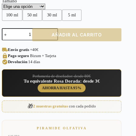
Tamaño
100 ml
50 ml
30 ml
5 ml
Perfume
AÑADIR AL CARRITO
equivalente
a
Tam
Envío gratis
+40€
Dao
Pago seguro
Bizum + Tarjeta
Eau
Parfum
Devolución
14 días
Diptyque
Unisex
Perfumería de diseñador: desde 80€
–
Tu equivalente Rosa Dorada: desde 3€
449
cantidad
AHORRA HASTA 95%
🎁
2 muestras gratuitas
con cada pedido
PIRAMIDE OLFATIVA