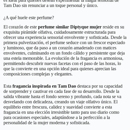
es ideal para quienes desean experimentar la magia sensorial de
Tam Dao sin renunciar a un toque personal y único.
¿A qué huele este perfume?
El corazón de este
perfume similar Diptyque mujer
reside en su
exquisita pirámide olfativa, cuidadosamente estructurada para
ofrecer una experiencia sensorial envolvente y sofisticada. Desde la
primera pulverización, el perfume seduce con un frescor especiado
y luminoso, que da paso a un corazón amaderado con matices
envolventes, culminando en un fondo cálido y persistente que deja
una estela memorable. La evolución de la fragancia es armoniosa,
permitiendo descubrir nuevas facetas con el paso de las horas, lo
que la convierte en una opción ideal para quienes aprecian las
composiciones complejas y elegantes.
Esta
fragancia inspirada en Tam Dao
destaca por su capacidad
de sorprender y cautivar en cada fase de su desarrollo. Desde la
salida vibrante hasta el fondo sereno y profundo, cada nota se va
desvelando con delicadeza, creando un viaje olfativo único. El
equilibrio entre frescura, calidez y suavidad convierte a esta
fragancia en una elección irresistible tanto para uso diario como
para ocasiones especiales, adaptándose a la perfección a la
personalidad de la mujer moderna y sofisticada.