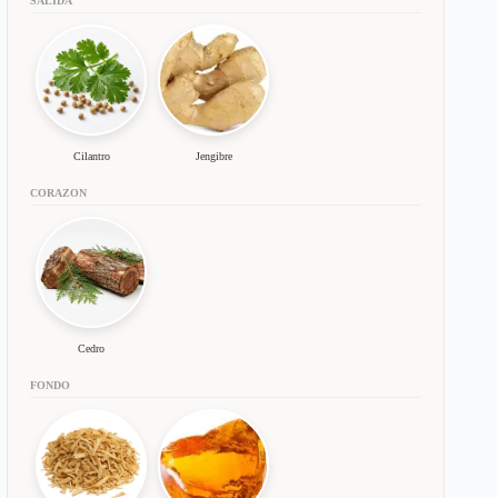
SALIDA
Cilantro
Jengibre
CORAZON
Cedro
FONDO