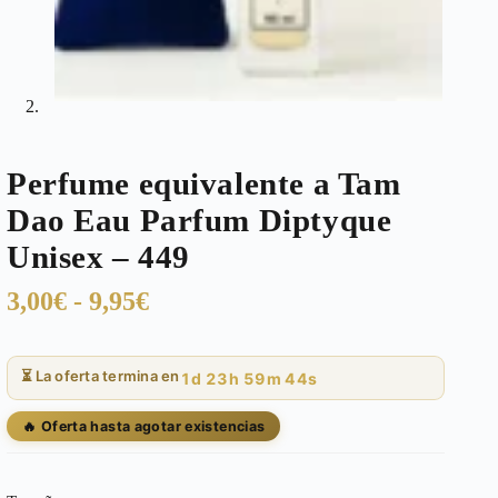
Perfume equivalente a Tam
Dao Eau Parfum Diptyque
Unisex – 449
Rango
3,00
€
-
9,95
€
de
precios:
⏳ La oferta termina en
1d 23h 59m 43s
desde
3,00€
🔥 Oferta hasta agotar existencias
hasta
9,95€