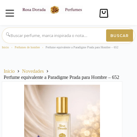
Carro
de
compra
Saltar
al
🔍
BUSCAR
contenido
Inicio
›
Perfumes de hombre
›
Perfume equivalente a Paradigme Prada para Hombre – 652
Inicio
Novedades
Perfume equivalente a Paradigme Prada para Hombre – 652