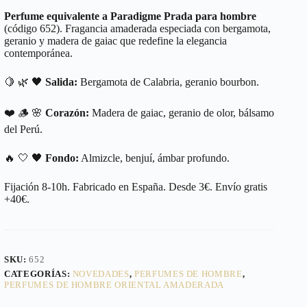
Perfume equivalente a Paradigme Prada para hombre
(código 652). Fragancia amaderada especiada con bergamota,
geranio y madera de gaiac que redefine la elegancia
contemporánea.
🍋 🌿 🖤
Salida:
Bergamota de Calabria, geranio bourbon.
❤️ 🪵 🌸
Corazón:
Madera de gaiac, geranio de olor, bálsamo
del Perú.
🔥 🤍 🖤
Fondo:
Almizcle, benjuí, ámbar profundo.
Fijación 8-10h. Fabricado en España. Desde 3€. Envío gratis
+40€.
SKU:
652
CATEGORÍAS:
NOVEDADES
,
PERFUMES DE HOMBRE
,
PERFUMES DE HOMBRE ORIENTAL AMADERADA