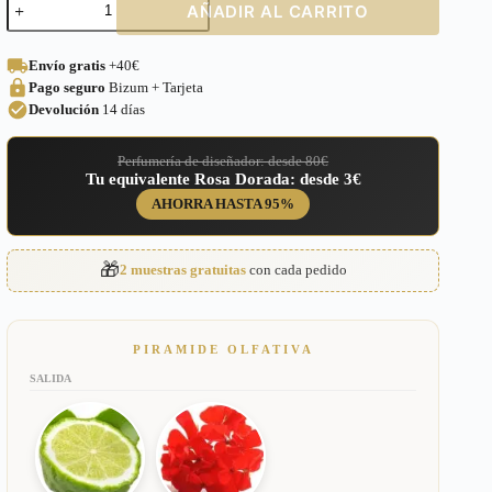
AÑADIR AL CARRITO
equivalente
a
Paradigme
Envío gratis
+40€
Prada
Pago seguro
Bizum + Tarjeta
para
Hombre
Devolución
14 días
–
652
Perfumería de diseñador: desde 80€
cantidad
Tu equivalente Rosa Dorada: desde 3€
AHORRA HASTA 95%
🎁
2 muestras gratuitas
con cada pedido
PIRAMIDE OLFATIVA
SALIDA