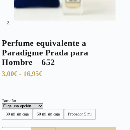
Perfume equivalente a
Paradigme Prada para
Hombre – 652
Rango
3,00
€
-
16,95
€
de
precios:
desde
Tamaño
3,00€
hasta
30 ml sin caja
50 ml sin caja
Probador 5 ml
16,95€
Perfume