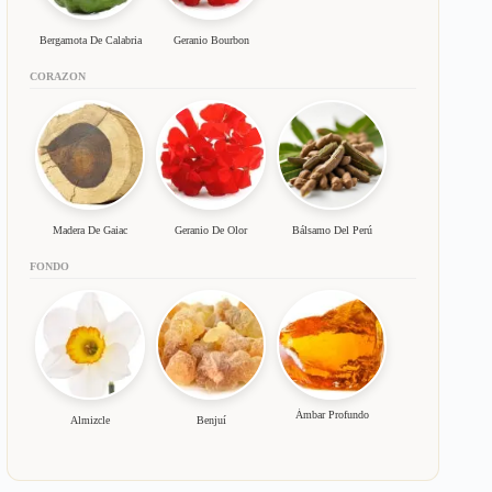
Bergamota De Calabria
Geranio Bourbon
CORAZON
Madera De Gaiac
Geranio De Olor
Bálsamo Del Perú
FONDO
Ámbar Profundo
Almizcle
Benjuí