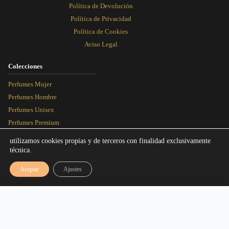
Política de Devolución
Política de Privacidad
Política de Cookies
Aviso Legal
Colecciones
Rosa Dorada
Perfumes Mujer
Perfumes Hombre
Perfumes Unisex
Perfumes Premium
Más Vendidos
utilizamos cookies propias y de terceros con finalidad exclusivamente
técnica.
Blog
Aceptar
Ajustes
Artículos
Equivalencias
Rango de precios: desde 3,00€ hasta 9,
3,00
€
-
9,95
€
Seleccionar talla
Rosa Dorada Perfumes © 2026 - Todos los derechos reservados