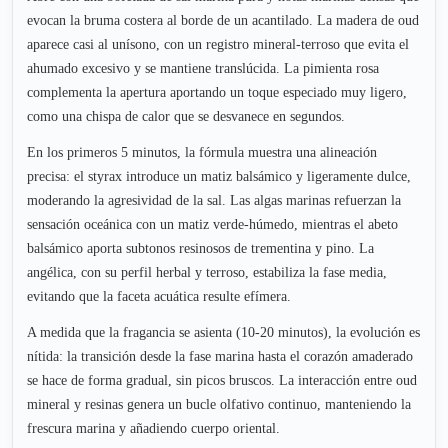
evocan la bruma costera al borde de un acantilado. La madera de oud
aparece casi al unísono, con un registro mineral-terroso que evita el
ahumado excesivo y se mantiene translúcida. La pimienta rosa
complementa la apertura aportando un toque especiado muy ligero,
como una chispa de calor que se desvanece en segundos.
En los primeros 5 minutos, la fórmula muestra una alineación
precisa: el styrax introduce un matiz balsámico y ligeramente dulce,
moderando la agresividad de la sal. Las algas marinas refuerzan la
sensación oceánica con un matiz verde-húmedo, mientras el abeto
balsámico aporta subtonos resinosos de trementina y pino. La
angélica, con su perfil herbal y terroso, estabiliza la fase media,
evitando que la faceta acuática resulte efímera.
A medida que la fragancia se asienta (10-20 minutos), la evolución es
nítida: la transición desde la fase marina hasta el corazón amaderado
se hace de forma gradual, sin picos bruscos. La interacción entre oud
mineral y resinas genera un bucle olfativo continuo, manteniendo la
frescura marina y añadiendo cuerpo oriental.