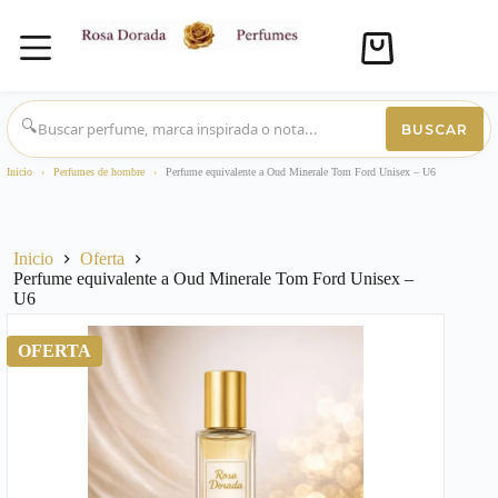
Carro
de
compra
Saltar
al
🔍
BUSCAR
contenido
Inicio
›
Perfumes de hombre
›
Perfume equivalente a Oud Minerale Tom Ford Unisex – U6
Inicio
Oferta
Perfume equivalente a Oud Minerale Tom Ford Unisex –
U6
OFERTA