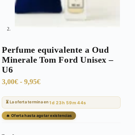
Perfume equivalente a Oud
Minerale Tom Ford Unisex –
U6
Rango
3,00
€
-
9,95
€
de
precios:
⏳ La oferta termina en
1d 23h 59m 44s
desde
3,00€
🔥 Oferta hasta agotar existencias
hasta
9,95€