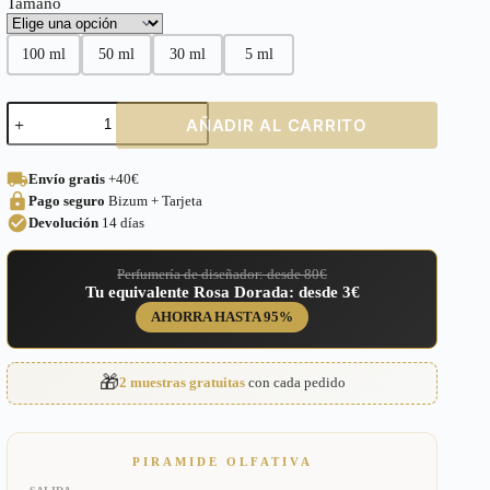
Tamaño
100 ml
50 ml
30 ml
5 ml
Perfume
AÑADIR AL CARRITO
equivalente
a
Oud
Envío gratis
+40€
Minerale
Pago seguro
Bizum + Tarjeta
Tom
Ford
Devolución
14 días
Unisex
–
Perfumería de diseñador: desde 80€
U6
Tu equivalente Rosa Dorada: desde 3€
cantidad
AHORRA HASTA 95%
🎁
2 muestras gratuitas
con cada pedido
PIRAMIDE OLFATIVA