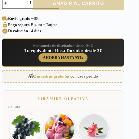
AÑADIR AL CARRITO
equivalente
a
Olympea
Envío gratis
+40€
Flora
Pago seguro
Bizum + Tarjeta
para
Mujer
Devolución
14 días
–
243
Perfumería de diseñador: desde 80€
cantidad
Tu equivalente Rosa Dorada: desde 3€
AHORRA HASTA 95%
🎁
2 muestras gratuitas
con cada pedido
PIRAMIDE OLFATIVA
SALIDA