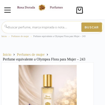
Carro
de
compra
Saltar
al
🔍
BUSCAR
contenido
Inicio
›
Perfumes de mujer
›
Perfume equivalente a Olympea Flora para Mujer – 243
Inicio
Perfumes de mujer
Perfume equivalente a Olympea Flora para Mujer – 243