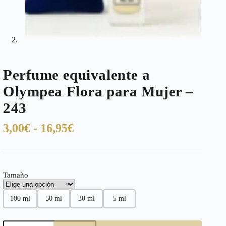
Perfume equivalente a
Olympea Flora para Mujer –
243
Rango
3,00
€
-
16,95
€
de
precios:
desde
Tamaño
3,00€
hasta
100 ml
50 ml
30 ml
5 ml
16,95€
Perfume