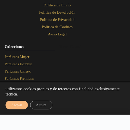
Política de Envío
Política de Devolución
Política de Privacidad
Política de Cookies
Aviso Legal
Colecciones
Rosa Dorada
Perfumes Mujer
Perfumes Hombre
Perfumes Unisex
Perfumes Premium
Más Vendidos
utilizamos cookies propias y de terceros con finalidad exclusivamente
técnica.
Blog
Aceptar
Ajustes
Artículos
Equivalencias
Rango de precios: desde 3,00€ hasta 1
3,00
€
-
16,95
€
Seleccionar talla