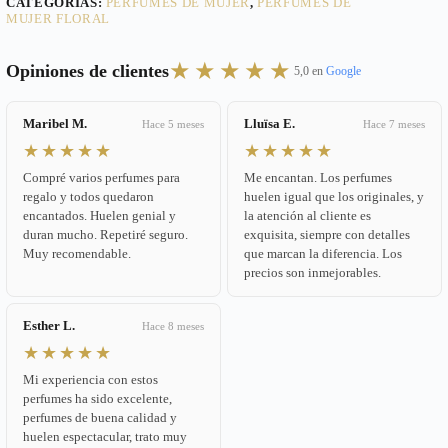
CATEGORÍAS:
PERFUMES DE MUJER
,
PERFUMES DE
MUJER FLORAL
★★★★★
Opiniones de clientes
5,0 en
Google
Maribel M.
Lluïsa E.
Hace 5 meses
Hace 7 meses
★★★★★
★★★★★
Compré varios perfumes para
Me encantan. Los perfumes
regalo y todos quedaron
huelen igual que los originales, y
encantados. Huelen genial y
la atención al cliente es
duran mucho. Repetiré seguro.
exquisita, siempre con detalles
Muy recomendable.
que marcan la diferencia. Los
precios son inmejorables.
Esther L.
Hace 8 meses
★★★★★
Mi experiencia con estos
perfumes ha sido excelente,
perfumes de buena calidad y
huelen espectacular, trato muy