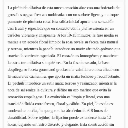
La pirámide olfativa de esta nueva creación abre con una bofetada de
grosellas negras frescas combinadas con un sorbete ligero y un toque
punzante de pimienta rosa. Esa salida inicial aporta una sensación
casi frutal y especiada que en contacto con la piel se asienta en un
carácter vibrante y chispeante. A los 10-15 minutos, la fase media se
matiza a un acorde floral limpio: la rosa revela su faceta más natural
y terrosa, mientras la peonía introduce un matiz afrutado-polvoso que
suaviza la vertiente especiada. El corazón es homogéneo y mantiene
la estructura olfativa sin quiebres. En la fase de secado, la base
despliega su faceta gourmand gracias a la vainilla cremosa aliada con
la madera de cachemira, que aporta un matiz lechoso y reconfortante.
El pachulí introduce un sutil matiz terroso y resinizado, mientras la
nota de sal realza la dulzura y define un eco marino que evita la
sensación empalagosa. La evolución es limpia y lineal, con una
transición fluida entre fresco, floral y cálido. En piel, la estela es
moderada a media, lo que garantiza alrededor de 6-8 horas de
durabilidad. Sobre tejidos, la fijación puede extenderse hasta 12
horas, dejando un rastro discreto y elegante. Esta construcción sin