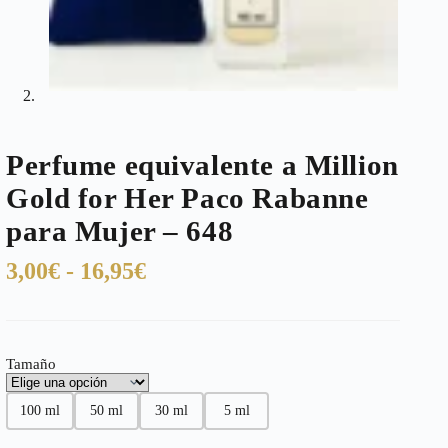
Perfume equivalente a Million
Gold for Her Paco Rabanne
para Mujer – 648
Rango
3,00
€
-
16,95
€
de
precios:
desde
Tamaño
3,00€
hasta
100 ml
50 ml
30 ml
5 ml
16,95€