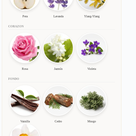
Pera
Lavanda
Ylang-Ylang
CORAZON
Rosa
Jazmín
Violeta
FONDO
Vainilla
Cedro
Musgo