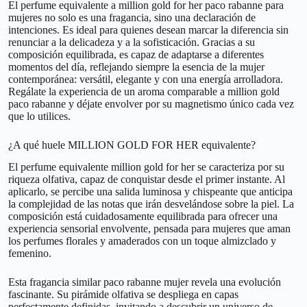
El perfume equivalente a million gold for her paco rabanne para
mujeres no solo es una fragancia, sino una declaración de
intenciones. Es ideal para quienes desean marcar la diferencia sin
renunciar a la delicadeza y a la sofisticación. Gracias a su
composición equilibrada, es capaz de adaptarse a diferentes
momentos del día, reflejando siempre la esencia de la mujer
contemporánea: versátil, elegante y con una energía arrolladora.
Regálate la experiencia de un aroma comparable a million gold
paco rabanne y déjate envolver por su magnetismo único cada vez
que lo utilices.
¿A qué huele MILLION GOLD FOR HER equivalente?
El perfume equivalente million gold for her se caracteriza por su
riqueza olfativa, capaz de conquistar desde el primer instante. Al
aplicarlo, se percibe una salida luminosa y chispeante que anticipa
la complejidad de las notas que irán desvelándose sobre la piel. La
composición está cuidadosamente equilibrada para ofrecer una
experiencia sensorial envolvente, pensada para mujeres que aman
los perfumes florales y amaderados con un toque almizclado y
femenino.
Esta fragancia similar paco rabanne mujer revela una evolución
fascinante. Su pirámide olfativa se despliega en capas
perfectamente definidas, invitando a descubrir un universo de