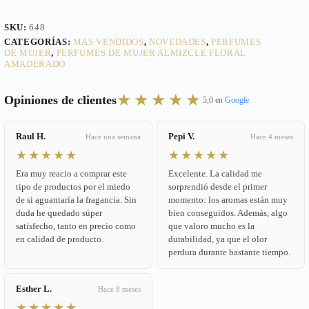
SKU:
648
CATEGORÍAS:
MAS VENDIDOS
,
NOVEDADES
,
PERFUMES
DE MUJER
,
PERFUMES DE MUJER ALMIZCLE FLORAL
AMADERADO
★★★★★
Opiniones de clientes
5,0 en
Google
Raul H.
Pepi V.
Hace una semana
Hace 4 meses
★★★★★
★★★★★
Era muy reacio a comprar este
Excelente. La calidad me
tipo de productos por el miedo
sorprendió desde el primer
de si aguantaría la fragancia. Sin
momento: los aromas están muy
duda he quedado súper
bien conseguidos. Además, algo
satisfecho, tanto en precio como
que valoro mucho es la
en calidad de producto.
durabilidad, ya que el olor
perdura durante bastante tiempo.
Esther L.
Hace 8 meses
★★★★★