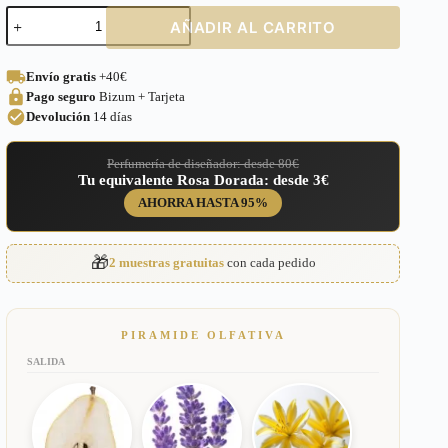
Perfume
AÑADIR AL CARRITO
equivalente
a
Million
Envío gratis
+40€
Gold
Pago seguro
Bizum + Tarjeta
for
Her
Devolución
14 días
Paco
Rabanne
Perfumería de diseñador: desde 80€
para
Tu equivalente Rosa Dorada: desde 3€
Mujer
–
AHORRA HASTA 95%
648
cantidad
🎁
2 muestras gratuitas
con cada pedido
PIRAMIDE OLFATIVA
SALIDA