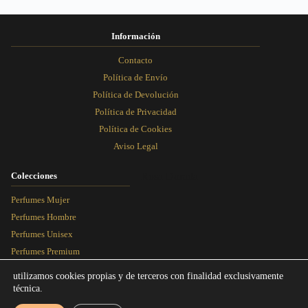
de
de
de
de
producto
producto
producto
producto
Información
Contacto
Política de Envío
Política de Devolución
Política de Privacidad
Política de Cookies
Aviso Legal
Colecciones
Rosa Dorada
Perfumes Mujer
Perfumes Hombre
Perfumes Unisex
Perfumes Premium
Más Vendidos
utilizamos cookies propias y de terceros con finalidad exclusivamente
técnica.
Blog