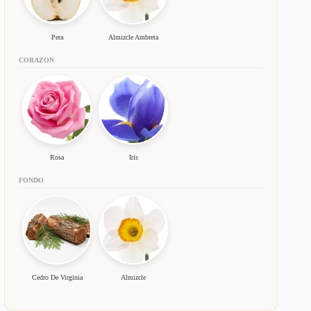
Pera
Almizcle Ambreta
CORAZON
Rosa
Iris
FONDO
Cedro De Virginia
Almizcle