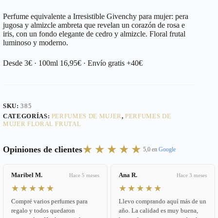
Perfume equivalente a Irresistible Givenchy para mujer: pera
jugosa y almizcle ambreta que revelan un corazón de rosa e
iris, con un fondo elegante de cedro y almizcle. Floral frutal
luminoso y moderno.
Desde 3€ · 100ml 16,95€ · Envío gratis +40€
SKU:
385
CATEGORÍAS:
PERFUMES DE MUJER
,
PERFUMES DE
MUJER FLORAL FRUTAL
★★★★★
Opiniones de clientes
5,0 en
Google
Maribel M.
Ana R.
Hace 5 meses
Hace 3 meses
★★★★★
★★★★★
Compré varios perfumes para
Llevo comprando aquí más de un
regalo y todos quedaron
año. La calidad es muy buena,