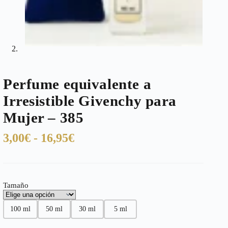
Perfume equivalente a
Irresistible Givenchy para
Mujer – 385
Rango
3,00
€
-
16,95
€
de
precios:
desde
Tamaño
3,00€
hasta
100 ml
50 ml
30 ml
5 ml
16,95€