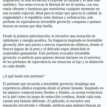
inspiración: es una invitación a expresar tu carisma y tu lado más
auténtico. Sus notas evocan la libertad de ser tú misma, con una
estela vibrante y luminosa que transforma cualquier momento en
una ocasión especial. Ideal para la mujer que aprecia la calidad, la
originalidad y el equilibrio entre dulzura y sofisticación, este
perfume de equivalencia irresistible givenchy conquista a quienes
buscan un aroma que deje huella.
Desde la primera pulverización, te envuelve una sensación de
optimismo y energía positiva. Su fragancia inspirada en irresistible
givenchy abre una puerta a nuevas experiencias olfativas, donde el
frescor jugoso de la pera y el delicado toque almizclado te
sorprenden gratamente. Este perfume evocador irresistible
givenchy es perfecto para quienes desean iniciarse en el universo
de los perfumes de equivalencia sin renunciar al lujo y la distinción
en cada detalle.
¿A qué huele este perfume?
El perfume que recuerda a irresistible givenchy despliega una
experiencia olfativa exquisita desde el primer instante. Inspirado en
las mejores composiciones florales y frutales, su aroma evoluciona
en la piel como un juego de seducción continua, donde cada nota
cuenta una historia diferente. Al aplicarlo, te envuelve una
sensación envolvente y vibrante, perfecta para quienes buscan un