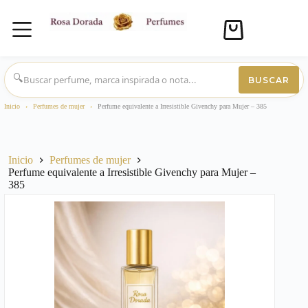
Carro
de
compra
Saltar
al
🔍
BUSCAR
contenido
Inicio
›
Perfumes de mujer
›
Perfume equivalente a Irresistible Givenchy para Mujer – 385
Inicio
Perfumes de mujer
Perfume equivalente a Irresistible Givenchy para Mujer –
385