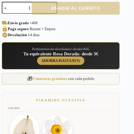
Perfume
AÑADIR AL CARRITO
equivalente
a
Irresistible
Envío gratis
+40€
Givenchy
Pago seguro
Bizum + Tarjeta
para
Mujer
Devolución
14 días
–
385
Perfumería de diseñador: desde 80€
cantidad
Tu equivalente Rosa Dorada: desde 3€
AHORRA HASTA 95%
🎁
2 muestras gratuitas
con cada pedido
PIRAMIDE OLFATIVA
SALIDA