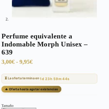
Perfume equivalente a
Indomable Morph Unisex –
639
Rango
3,00
€
-
9,95
€
de
precios:
⏳ La oferta termina en
1d 23h 59m 44s
desde
3,00€
🔥 Oferta hasta agotar existencias
hasta
9,95€
Tamaño