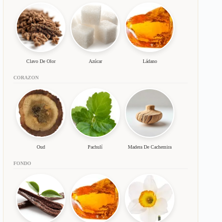
Clavo De Olor
Azúcar
Ládano
CORAZON
Oud
Pachulí
Madera De Cachemira
FONDO