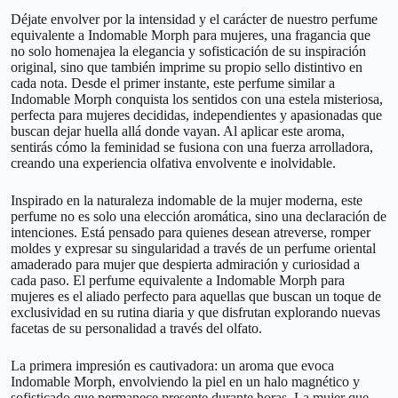
Déjate envolver por la intensidad y el carácter de nuestro perfume
equivalente a Indomable Morph para mujeres, una fragancia que
no solo homenajea la elegancia y sofisticación de su inspiración
original, sino que también imprime su propio sello distintivo en
cada nota. Desde el primer instante, este perfume similar a
Indomable Morph conquista los sentidos con una estela misteriosa,
perfecta para mujeres decididas, independientes y apasionadas que
buscan dejar huella allá donde vayan. Al aplicar este aroma,
sentirás cómo la feminidad se fusiona con una fuerza arrolladora,
creando una experiencia olfativa envolvente e inolvidable.
Inspirado en la naturaleza indomable de la mujer moderna, este
perfume no es solo una elección aromática, sino una declaración de
intenciones. Está pensado para quienes desean atreverse, romper
moldes y expresar su singularidad a través de un perfume oriental
amaderado para mujer que despierta admiración y curiosidad a
cada paso. El perfume equivalente a Indomable Morph para
mujeres es el aliado perfecto para aquellas que buscan un toque de
exclusividad en su rutina diaria y que disfrutan explorando nuevas
facetas de su personalidad a través del olfato.
La primera impresión es cautivadora: un aroma que evoca
Indomable Morph, envolviendo la piel en un halo magnético y
sofisticado que permanece presente durante horas. La mujer que