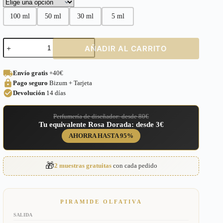
100 ml
50 ml
30 ml
5 ml
Perfume
AÑADIR AL CARRITO
equivalente
a
Indomable
Envío gratis
+40€
Morph
Pago seguro
Bizum + Tarjeta
Unisex
–
Devolución
14 días
639
cantidad
Perfumería de diseñador: desde 80€
Tu equivalente Rosa Dorada: desde 3€
AHORRA HASTA 95%
🎁
2 muestras gratuitas
con cada pedido
PIRAMIDE OLFATIVA
SALIDA