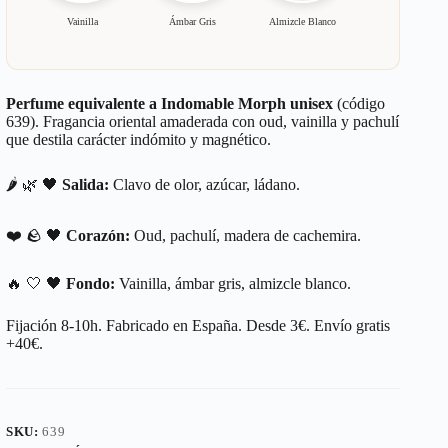
Vainilla
Ámbar Gris
Almizcle Blanco
Perfume equivalente a Indomable Morph unisex
(código
639). Fragancia oriental amaderada con oud, vainilla y pachulí
que destila carácter indómito y magnético.
🌶️ 🌿 🖤
Salida:
Clavo de olor, azúcar, ládano.
❤️ 🪨 🖤
Corazón:
Oud, pachulí, madera de cachemira.
🔥 🤍 🖤
Fondo:
Vainilla, ámbar gris, almizcle blanco.
Fijación 8-10h. Fabricado en España. Desde 3€. Envío gratis
+40€.
SKU:
639