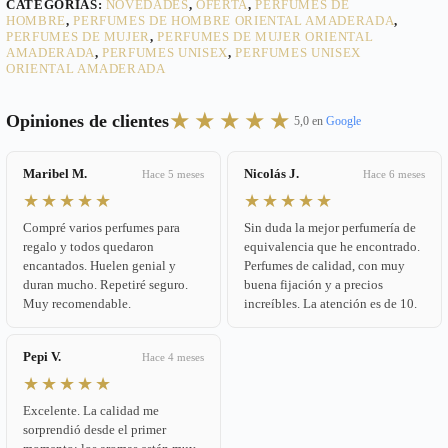
CATEGORÍAS:
NOVEDADES
,
OFERTA
,
PERFUMES DE
HOMBRE
,
PERFUMES DE HOMBRE ORIENTAL AMADERADA
,
PERFUMES DE MUJER
,
PERFUMES DE MUJER ORIENTAL
AMADERADA
,
PERFUMES UNISEX
,
PERFUMES UNISEX
ORIENTAL AMADERADA
★★★★★
Opiniones de clientes
5,0 en
Google
Maribel M.
Nicolás J.
Hace 5 meses
Hace 6 meses
★★★★★
★★★★★
Compré varios perfumes para
Sin duda la mejor perfumería de
regalo y todos quedaron
equivalencia que he encontrado.
encantados. Huelen genial y
Perfumes de calidad, con muy
duran mucho. Repetiré seguro.
buena fijación y a precios
Muy recomendable.
increíbles. La atención es de 10.
Pepi V.
Hace 4 meses
★★★★★
Excelente. La calidad me
sorprendió desde el primer