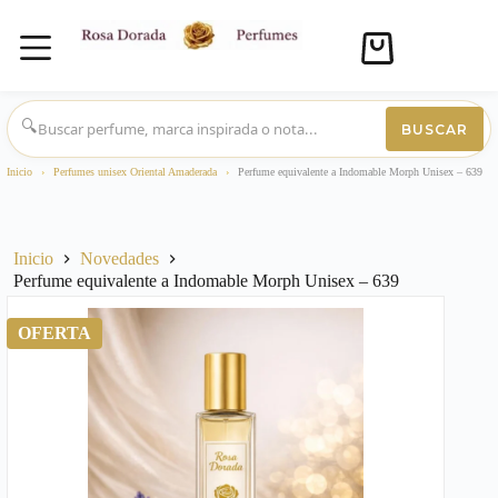
Carro
de
compra
Saltar
al
🔍
BUSCAR
contenido
Inicio
›
Perfumes unisex Oriental Amaderada
›
Perfume equivalente a Indomable Morph Unisex – 639
Inicio
Novedades
Perfume equivalente a Indomable Morph Unisex – 639
OFERTA