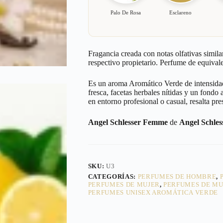
Palo De Rosa
Esclareno
Fragancia creada con notas olfativas simila
respectivo propietario. Perfume de equivale
Es un aroma Aromático Verde de intensidad 
fresca, facetas herbales nítidas y un fondo 
en entorno profesional o casual, resalta pre
Angel Schlesser Femme
de
Angel Schles
SKU:
U3
CATEGORÍAS:
PERFUMES DE HOMBRE
,
PERFUMES DE MUJER
,
PERFUMES DE MU
PERFUMES UNISEX AROMÁTICA VERDE