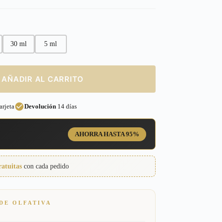
30 ml
5 ml
AÑADIR AL CARRITO
rjeta
Devolución
14 días
AHORRA HASTA 95%
ratuitas
con cada pedido
DE OLFATIVA