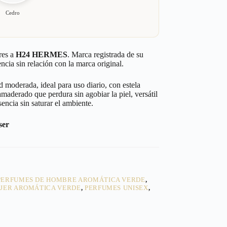
Cedro
res a
H24 HERMES
. Marca registrada de su
ncia sin relación con la marca original.
moderada, ideal para uso diario, con estela
amaderado que perdura sin agobiar la piel, versátil
sencia sin saturar el ambiente.
ser
PERFUMES DE HOMBRE AROMÁTICA VERDE
,
JER AROMÁTICA VERDE
,
PERFUMES UNISEX
,