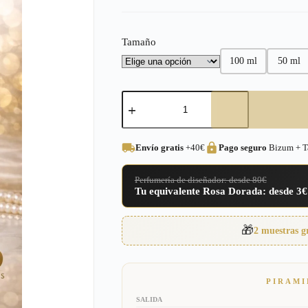
precios:
desde
Tamaño
3,00€
100 ml
50 ml
hasta
16,95€
Perfume
equivalente
a
H24
Hermes
Envío gratis
+40€
Pago seguro
Bizum + Ta
Unisex
–
U3
Perfumería de diseñador: desde 80€
cantidad
Tu equivalente Rosa Dorada: desde 3€
🎁
2 muestras g
PIRAMI
SALIDA