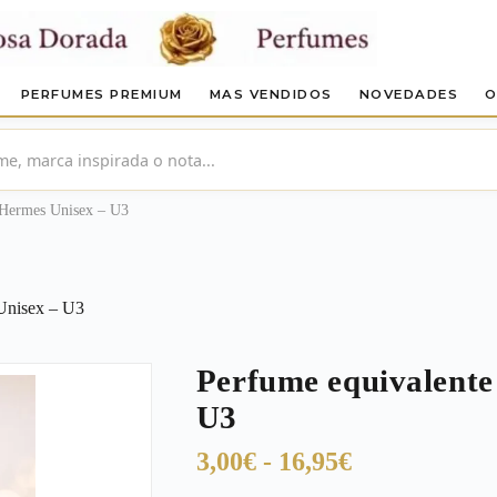
PERFUMES PREMIUM
MAS VENDIDOS
NOVEDADES
O
 Hermes Unisex – U3
Unisex – U3
Perfume equivalente
U3
Rango
3,00
€
-
16,95
€
de