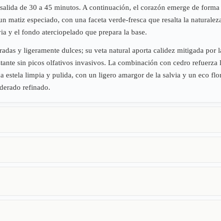
salida de 30 a 45 minutos. A continuación, el corazón emerge de forma p
un matiz especiado, con una faceta verde-fresca que resalta la naturale
z
lvia y el fondo aterciopelado que prepara la base.
radas y ligeramente dulces; su veta natural aporta calidez mitigada por l
tante sin picos olfativos invasivos. La combinación con cedro refuerza
na estela limpia y pulida, con un ligero amargor de la salvia y un eco f
erado refinado.