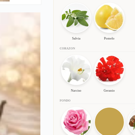
Salvia
Pomelo
CORAZON
Narciso
Geranio
FONDO