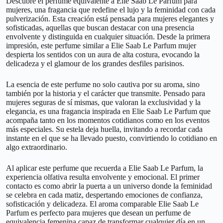
Descubre el perfume equivalente a Elie Saab Le Parfum para
mujeres, una fragancia que redefine el lujo y la feminidad con cada
pulverización. Esta creación está pensada para mujeres elegantes y
sofisticadas, aquellas que buscan destacar con una presencia
envolvente y distinguida en cualquier situación. Desde la primera
impresión, este perfume similar a Elie Saab Le Parfum mujer
despierta los sentidos con un aura de alta costura, evocando la
delicadeza y el glamour de los grandes desfiles parisinos.
La esencia de este perfume no solo cautiva por su aroma, sino
también por la historia y el carácter que transmite. Pensado para
mujeres seguras de sí mismas, que valoran la exclusividad y la
elegancia, es una fragancia inspirada en Elie Saab Le Parfum que
acompaña tanto en los momentos cotidianos como en los eventos
más especiales. Su estela deja huella, invitando a recordar cada
instante en el que se ha llevado puesto, convirtiendo lo cotidiano en
algo extraordinario.
Al aplicar este perfume que recuerda a Elie Saab Le Parfum, la
experiencia olfativa resulta envolvente y emocional. El primer
contacto es como abrir la puerta a un universo donde la feminidad
se celebra en cada matiz, despertando emociones de confianza,
sofisticación y delicadeza. El aroma comparable Elie Saab Le
Parfum es perfecto para mujeres que desean un perfume de
equivalencia femenina capaz de transformar cualquier día en un