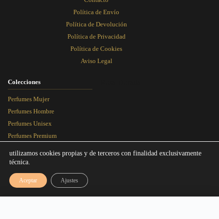
Contacto
Política de Envío
Política de Devolución
Política de Privacidad
Política de Cookies
Aviso Legal
Colecciones
Rosa Dorada
Perfumes Mujer
Perfumes Hombre
Perfumes Unisex
Perfumes Premium
Más Vendidos
utilizamos cookies propias y de terceros con finalidad exclusivamente
técnica.
Blog
Aceptar
Ajustes
Artículos
Equivalencias
Rango de precios: desde 3,00€ hasta 1
3,00
€
-
16,95
€
Seleccionar talla