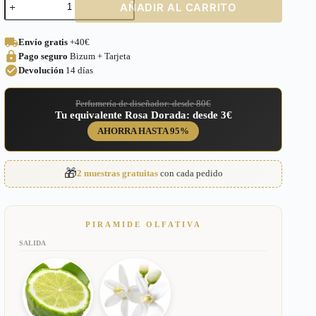
AÑADIR AL CARRITO
equivalente
a
Elie
Envío gratis
+40€
Saab
Pago seguro
Bizum + Tarjeta
le
Parfum
Devolución
14 días
para
Mujer
Perfumería de diseñador: desde 80€
–
Tu equivalente Rosa Dorada: desde 3€
239
cantidad
AHORRA HASTA 95%
🎁
2 muestras gratuitas
con cada pedido
PIRAMIDE OLFATIVA
SALIDA