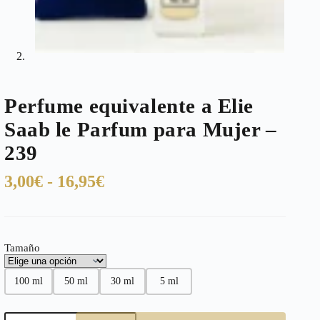
Perfume equivalente a Elie
Saab le Parfum para Mujer –
239
Rango
3,00
€
-
16,95
€
de
precios:
desde
Tamaño
3,00€
hasta
100 ml
50 ml
30 ml
5 ml
16,95€
Perfume