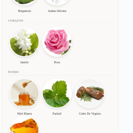
Bergamota
Azahar Africana
CORAZON
Jazmín
Rosa
FONDO
Miel Blanca
Pachulí
Cedro De Virginia