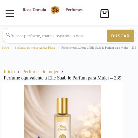
Carro
de
compra
Saltar
al
🔍
BUSCAR
contenido
Inicio
›
Perfumes de mujer Ámbar Floral
›
Perfume equivalente a Elie Saab le Parfum para Mujer – 239
Inicio
Perfumes de mujer
Perfume equivalente a Elie Saab le Parfum para Mujer – 239