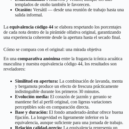
templados de otoño también le favorecen.
Ocasión:
Versátil — desde una reunión de trabajo hasta una
salida informal.
La
equivalencia código 44
se elabora respetando los porcentajes
de cada nota dentro de la pirámide olfativa original, garantizando
una experiencia coherente desde la apertura hasta el secado final.
Cómo se compara con el original: una mirada objetiva
En una
comparativa anónima
entre la fragancia icónica acuática
masculina y nuestra equivalencia código 44, los resultados son
reveladores:
Similitud en apertura:
La combinación de lavanda, menta
y bergamota produce un efecto de frescura prácticamente
indistinguible durante los primeros 30 minutos.
Evolución media:
El corazón de jazmín y geranio se
mantiene fiel al perfil original, con ligeras variaciones
perceptibles solo en comparación directa.
Base y duración:
El fondo amaderado-ámbar ofrece buena
fijación. La longevidad es ligeramente inferior en la
equivalencia, aunque suficiente para una jornada de trabajo.
Relación calidad-precio:
La equivalencia representa un