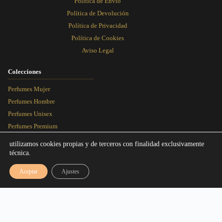
Política de Envío
Política de Devolución
Política de Privacidad
Política de Cookies
Aviso Legal
Colecciones
Rosa Dorada
Perfumes Mujer
Perfumes Hombre
Perfumes Unisex
Perfumes Premium
Más Vendidos
utilizamos cookies propias y de terceros con finalidad exclusivamente
técnica.
Blog
Aceptar
Ajustes
Artículos
Equivalencias
Rosa Dorada Perfumes © 2026 - Todos los derechos reservados