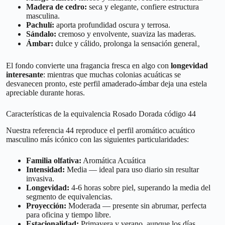
Madera de cedro:
seca y elegante, confiere estructura
masculina.
Pachulí:
aporta profundidad oscura y terrosa.
Sándalo:
cremoso y envolvente, suaviza las maderas.
Ámbar:
dulce y cálido, prolonga la sensación general。
El fondo convierte una fragancia fresca en algo con
longevidad
interesante
: mientras que muchas colonias acuáticas se
desvanecen pronto, este perfil amaderado-ámbar deja una estela
apreciable durante horas.
Características de la equivalencia Rosado Dorada código 44
Nuestra referencia 44 reproduce el perfil aromático acuático
masculino más icónico con las siguientes particularidades:
Familia olfativa:
Aromática Acuática
Intensidad:
Media — ideal para uso diario sin resultar
invasiva.
Longevidad:
4-6 horas sobre piel, superando la media del
segmento de equivalencias.
Proyección:
Moderada — presente sin abrumar, perfecta
para oficina y tiempo libre.
Estacionalidad:
Primavera y verano, aunque los días