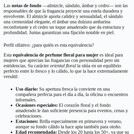
Las
notas de fondo
—almizcle, sándalo, ámbar y cedro— son las
responsables de que la fragancia proyecte una estela duradera y
envolvente. El almizcle aporta calidez y sensualidad, el sándalo
una cremosidad elegante, el ámbar una dulzura ambarina
reconfortante y el cedro un toque amaderado que da estructura y
profundidad. Juntas garantizan una fijación notable en piel.
Perfil olfativo: ¿para quién es esta equivalencia?
Esta
equivalencia de perfume floral para mujer
es ideal para
mujeres que aprecian las fragancias con personalidad pero sin
estridencias. Su carácter
oriental floral
la sitúa en un equilibrio
perfecto entre lo fresco y lo cálido, lo que la hace extremadamente
versátil:
Uso diario:
Su apertura fresca la convierte en una
compañera perfecta para el día a día, la oficina o encuentros
informales.
Ocasiones especiales:
El corazón floral y el fondo
amaderado le dan suficiente presencia para eventos, cenas y
celebraciones.
Estaciones:
Brilla especialmente en primavera y verano,
aunque su fondo cálido la hace apta también para otoño.
Edad recomendada:
Desde los 20 hasta los 50+, ya que su