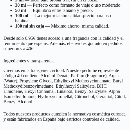
30 ml
— Perfecto como formato de viaje o uso moderado.
50 ml
— Equilibrio entre tamaño y precio.
100 ml
— La mejor relación calidad-precio para uso
habitual.
100 ml sin caja
— Máximo ahorro, misma calidad.
Desde solo 6,95€ tienes acceso a una fragancia con la calidad y el
rendimiento que esperas. Además, el envío es gratuito en pedidos
superiores a 40€.
Ingredientes y transparencia
Creemos en la transparencia total. Nuestro perfume equivalente
código 49 contiene: Alcohol Denat., Parfum (Fragrance), Aqua
(Water), Propylene Glycol, Ethylhexyl Methoxycinnamate, Butyl
Methoxydibenzoylmethane, Ethylhexyl Salicylate, BHT,
Limonene, Hexyl Cinnamal, Linalool, Benzyl Salicylate, Alpha-
Isomethyl Ionone, Hydroxycitronellal, Citronellol, Geraniol, Citral,
Benzyl Alcohol.
Todos nuestros productos cumplen la normativa cosmética europea
y están fabricados en España bajo estrictos controles de calidad.