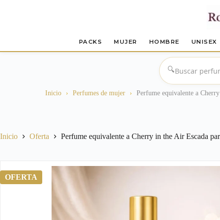
PACKS
MUJER
HOMBRE
UNISEX
Saltar
al
🔍
contenido
Inicio
›
Perfumes de mujer
›
Perfume equivalente a Cherry 
Inicio
Oferta
Perfume equivalente a Cherry in the Air Escada pa
OFERTA