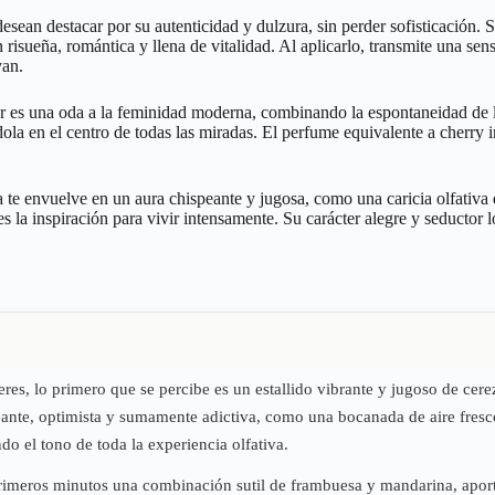
desean destacar por su autenticidad y dulzura, sin perder sofisticación.
en risueña, romántica y llena de vitalidad. Al aplicarlo, transmite una s
yan.
jer es una oda a la feminidad moderna, combinando la espontaneidad de l
ola en el centro de todas las miradas. El perfume equivalente a cherry i
 te envuelve en un aura chispeante y jugosa, como una caricia olfativa q
s la inspiración para vivir intensamente. Su carácter alegre y seductor 
jeres, lo primero que se percibe es un estallido vibrante y jugoso de ce
peante, optimista y sumamente adictiva, como una bocanada de aire fresco
o el tono de toda la experiencia olfativa.
 primeros minutos una combinación sutil de frambuesa y mandarina, aport