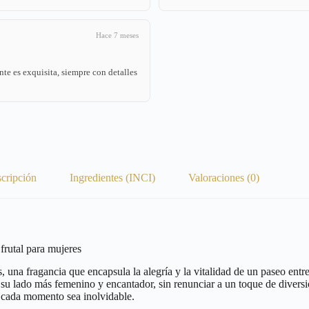
Hace 7 meses
nte es exquisita, siempre con detalles
cripción
Ingredientes (INCI)
Valoraciones (0)
utal para mujeres
, una fragancia que encapsula la alegría y la vitalidad de un paseo entr
lado más femenino y encantador, sin renunciar a un toque de diversión 
e cada momento sea inolvidable.