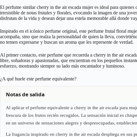
El perfume similar cherry in the air escada mujer es ideal para quienes 
irresistible de notas frutales y florales, evocando la imagen de una jov
disfrutan de la vida y desean dejar una estela memorable allá donde va
Inspirado en el icónico perfume original, este perfume frutal floral mu
acompaña, sino que realza la personalidad de quien la lleva, convirtiénd
no temen expresarse y buscan un aroma que les represente de verdad.
Al primer contacto, este perfume que recuerda a cherry in the air escada
libre, soñadoras y apasionadas, que encuentran en los pequeños instante
esfuerzo, mostrando siempre su lado más encantador y luminoso.
¿A qué huele este perfume equivalente?
Notas de salida
Al aplicar el perfume equivalente a cherry in the air escada para mu
frescura de los frutos recién recogidos. La sensación inicial es chis
en un universo de sensaciones alegres y despreocupadas, estableciend
La fragancia inspirado en cherry in the air escada despliega en sus