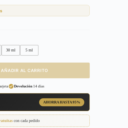
s
30 ml
5 ml
AÑADIR AL CARRITO
rjeta
Devolución
14 días
AHORRA HASTA 95%
ratuitas
con cada pedido