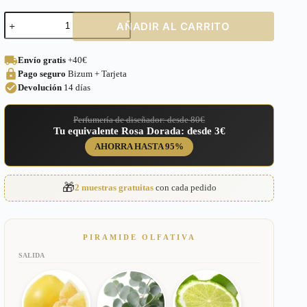
Perfume
AÑADIR AL CARRITO
equivalente
a
Calvin
Envío gratis
+40€
Klein
Pago seguro
Bizum + Tarjeta
Woman
para
Devolución
14 días
Mujer
–
Perfumería de diseñador: desde 80€
381
Tu equivalente Rosa Dorada: desde 3€
cantidad
AHORRA HASTA 95%
🎁
2 muestras gratuitas
con cada pedido
PIRAMIDE OLFATIVA
SALIDA