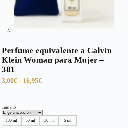
Perfume equivalente a Calvin
Klein Woman para Mujer –
381
Rango
3,00
€
-
16,95
€
de
precios:
desde
Tamaño
3,00€
hasta
100 ml
50 ml
30 ml
5 ml
16,95€