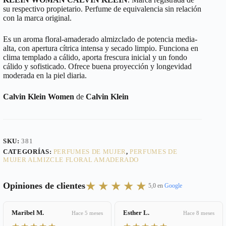
su respectivo propietario. Perfume de equivalencia sin relación
con la marca original.
Es un aroma floral-amaderado almizclado de potencia media-
alta, con apertura cítrica intensa y secado limpio. Funciona en
clima templado a cálido, aporta frescura inicial y un fondo
cálido y sofisticado. Ofrece buena proyección y longevidad
moderada en la piel diaria.
Calvin Klein Women
de
Calvin Klein
SKU:
381
CATEGORÍAS:
PERFUMES DE MUJER
,
PERFUMES DE
MUJER ALMIZCLE FLORAL AMADERADO
★★★★★
Opiniones de clientes
5,0 en
Google
Maribel M.
Esther L.
Hace 5 meses
Hace 8 meses