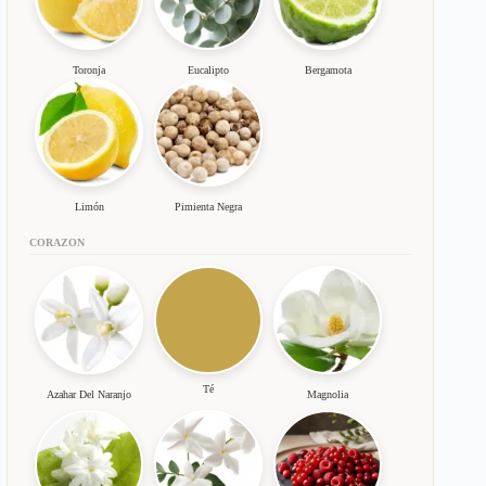
Toronja
Eucalipto
Bergamota
Limón
Pimienta Negra
CORAZON
Té
Azahar Del Naranjo
Magnolia