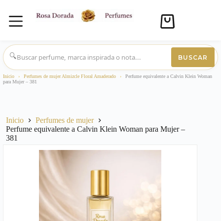
Carro
de
compra
Saltar
al
🔍
BUSCAR
contenido
Inicio
›
Perfumes de mujer Almizcle Floral Amaderado
›
Perfume equivalente a Calvin Klein Woman
para Mujer – 381
Inicio
Perfumes de mujer
Perfume equivalente a Calvin Klein Woman para Mujer –
381