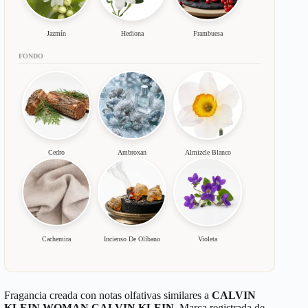
Jazmín
Hediona
Frambuesa
FONDO
Cedro
Ambroxan
Almizcle Blanco
Cachemira
Incienso De Olíbano
Violeta
Fragancia creada con notas olfativas similares a
CALVIN
KLEIN WOMAN CALVIN KLEIN
. Marca registrada de