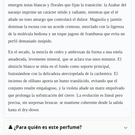
emergen notas blancas y florales que fijan la transición: la Azahar del
naranjo imprime un carácter nítido y radiante, mientras que el té
añade un tono amargo que controlará el dulzor. Magnolia y jazmín
dominan la escena con un acorde cremoso, mezclado con la ligereza
de la molécula hediona y un toque jugoso de frambuesa que evita un
perfil demasiado insípido.
En el secado, la mezcla de cedro y ambroxan da forma a una estela
amaderada, levemente mineral, que se aclara tras unos minutos. El
almizcle blanco se sitúa en el fondo como soporte principal,
fusionándose con la delicadeza aterciopelada de la cachemira. El
incienso de olíbano aporta un humo translúcido, evitando que el
conjunto resulte empalagoso, y la violeta añade un matiz empolvado
que prolonga la sofisticación del cierre. La evolución es lineal pero
precisa, sin sorpresas bruscas: se mantiene coherente desde la salida
hasta el dry-down.
👤 ¿Para quién es este perfume?