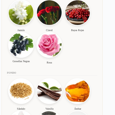
Jazmín
Clavel
Bayas Rojas
Grosellas Negras
Rosa
FONDO
Sándalo
Vainilla
Ámbar