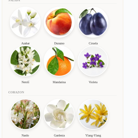
SALIDA
Azahar
Durazno
Ciruela
Nerolí
Mandarina
Violeta
CORAZON
Nardo
Gardenia
Ylang-Ylang