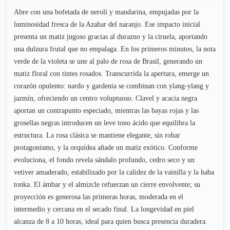
Abre con una bofetada de nerolí y mandarina, empujadas por la
luminosidad fresca de la Azahar del naranjo. Ese impacto inicial
presenta un matiz jugoso gracias al durazno y la ciruela, aportando
una dulzura frutal que no empalaga. En los primeros minutos, la nota
verde de la violeta se une al palo de rosa de Brasil, generando un
matiz floral con tintes rosados. Transcurrida la apertura, emerge un
corazón opulento: nardo y gardenia se combinan con ylang-ylang y
jazmín, ofreciendo un centro voluptuoso. Clavel y acacia negra
aportan un contrapunto especiado, mientras las bayas rojas y las
grosellas negras introducen un leve tono ácido que equilibra la
estructura. La rosa clásica se mantiene elegante, sin robar
protagonismo, y la orquídea añade un matiz exótico. Conforme
evoluciona, el fondo revela sándalo profundo, cedro seco y un
vetiver amaderado, estabilizado por la calidez de la vainilla y la haba
tonka. El ámbar y el almizcle refuerzan un cierre envolvente; su
proyección es generosa las primeras horas, moderada en el
intermedio y cercana en el secado final. La longevidad en piel
alcanza de 8 a 10 horas, ideal para quien busca presencia duradera.