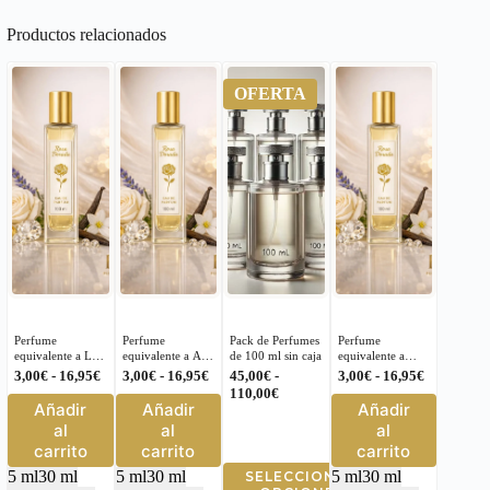
Productos relacionados
OFERTA
Perfume
Perfume
Pack de Perfumes
Perfume
equivalente a La
equivalente a Aire
de 100 ml sin caja
equivalente a
Belle Jean Paul
Loewe para
Yara Lattafa
Rango
Rango
Rango
3,00
€
-
16,95
€
3,00
€
-
16,95
€
45,00
€
-
3,00
€
-
16,95
€
Gaultier para
Mujer – 135
Perfume para
de
de
Rango
de
110,00
€
Este
Este
Este
Mujer – 233
Mujer – 479
Añadir
Añadir
Añadir
precios:
precios:
de
precios:
producto
producto
producto
desde
desde
precios:
desde
al
al
al
tiene
tiene
tiene
3,00€
3,00€
desde
3,00€
carrito
carrito
carrito
múltiples
múltiples
múltiples
hasta
hasta
45,00€
hasta
Este
5 ml
30 ml
5 ml
30 ml
5 ml
30 ml
SELECCIONAR
variantes.
16,95€
variantes.
16,95€
hasta
variantes.
16,95€