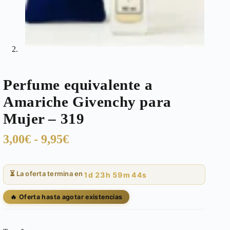
Perfume equivalente a
Amariche Givenchy para
Mujer – 319
Rango
3,00
€
-
9,95
€
de
precios:
⏳ La oferta termina en
1d 23h 59m 44s
desde
3,00€
🔥 Oferta hasta agotar existencias
hasta
9,95€