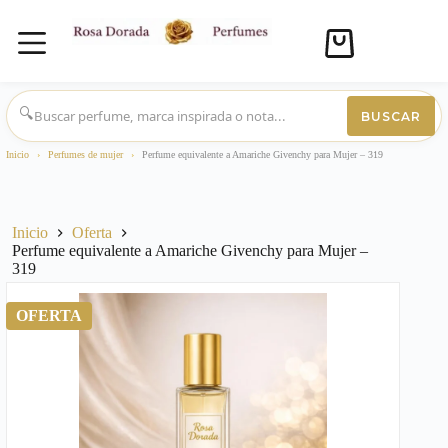
Carro
de
compra
Saltar
al
🔍
BUSCAR
contenido
Inicio
›
Perfumes de mujer
›
Perfume equivalente a Amariche Givenchy para Mujer – 319
Inicio
Oferta
Perfume equivalente a Amariche Givenchy para Mujer –
319
OFERTA