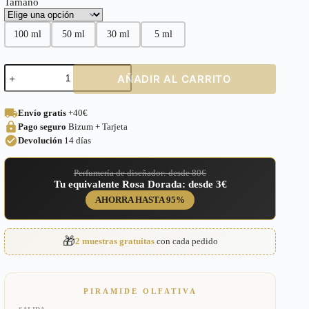
Tamaño
100 ml
50 ml
30 ml
5 ml
Perfume
AÑADIR AL CARRITO
equivalente
a
Amariche
Envío gratis
+40€
Givenchy
Pago seguro
Bizum + Tarjeta
para
Mujer
Devolución
14 días
–
319
Perfumería de diseñador: desde 80€
cantidad
Tu equivalente Rosa Dorada: desde 3€
AHORRA HASTA 95%
🎁
2 muestras gratuitas
con cada pedido
PIRAMIDE OLFATIVA