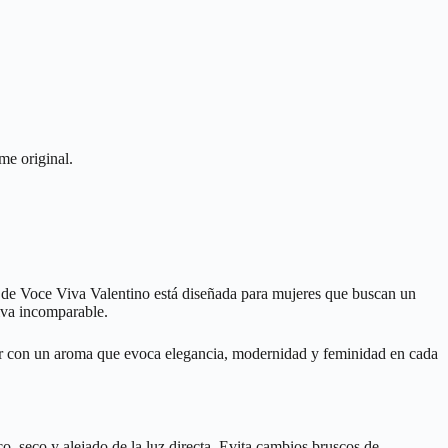
me original.
 de Voce Viva Valentino está diseñada para mujeres que buscan un
tiva incomparable.
car con un aroma que evoca elegancia, modernidad y feminidad en cada
o, seco y alejado de la luz directa. Evita cambios bruscos de