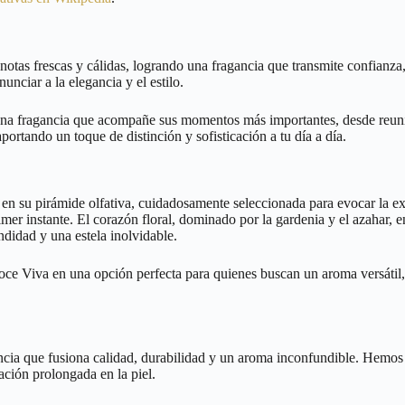
otas frescas y cálidas, logrando una fragancia que transmite confianza, 
nciar a la elegancia y el estilo.
una fragancia que acompañe sus momentos más importantes, desde reunio
ortando un toque de distinción y sofisticación a tu día a día.
 su pirámide olfativa, cuidadosamente seleccionada para evocar la exper
imer instante. El corazón floral, dominado por la gardenia y el azahar,
ndidad y una estela inolvidable.
oce Viva en una opción perfecta para quienes buscan un aroma versátil,
ncia que fusiona calidad, durabilidad y un aroma inconfundible. Hemos p
ación prolongada en la piel.