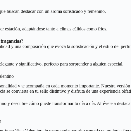
 que buscan destacar con un aroma sofisticado y femenino.
er estación, adaptándose tanto a climas cálidos como fríos.
 fragancias?
lidad y una composición que evoca la sofisticación y el estilo del perfu
egante y significativo, perfecto para sorprender a alguien especial.
alentino
rsonalidad y te acompaña en cada momento importante. Nuestra versión
ia se convierta en tu sello distintivo y disfruta de una experiencia olfa
tino y descubre cómo puede transformar tu día a día. Atrévete a desta
o
a en Voce Viva Valentino, te recomendamos almacenarla en un lugar fresc