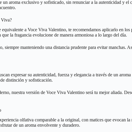
n aroma exclusivo y sofisticado, sin renunciar a la autenticidad y el ca
ncuentro.
e Viva?
equivalente a Voce Viva Valentino, te recomendamos aplicarlo en los pun
n que la fragancia evolucione de manera armoniosa a lo largo del día.
lo, siempre manteniendo una distancia prudente para evitar manchas. Así
scan expresar su autenticidad, fuerza y elegancia a través de un aroma
e distinción y sofisticación.
erno, nuestra versión de Voce Viva Valentino será tu mejor aliada. Des
o
experiencia olfativa comparable a la original, con matices que evocan l
disfrutar de un aroma envolvente y duradero.