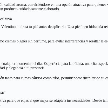
ón calidad-aroma, convirtiéndose en una opción atractiva para quienes 
e un producto cuidadosamente elaborado.
oce Viva
alentino, hidrata tu piel antes de aplicarlo. Una piel bien hidratada re
remas o geles sin perfume, para evitar interferencias y resaltar la ese
a cualquier momento del día. Es perfecta para la oficina, una cita espec
ad y elegancia a tu presencia.
n tanto para climas cálidos como fríos, permitiéndote disfrutar de su 
va?
iva para que elijas el que mejor se adapte a tus necesidades. Desde tam
.