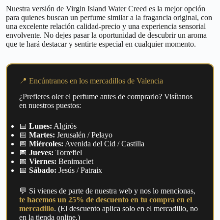
Nuestra versión de Virgin Island Water Creed es la mejor opción
para quienes buscan un perfume similar a la fragancia original, con
una excelente relación calidad-precio y una experiencia sensorial
envolvente. No dejes pasar la oportunidad de descubrir un aroma
que te hará destacar y sentirte especial en cualquier momento.
📍 Encúntranos en los mercadillos de Valencia
¿Prefieres oler el perfume antes de comprarlo? Visítanos
en nuestros puestos:
📅
Lunes:
Algirós
📅
Martes:
Jerusalén / Pelayo
📅
Miércoles:
Avenida del Cid / Castilla
📅
Jueves:
Torrefiel
📅
Viernes:
Benimaclet
📅
Sábado:
Jesús / Patraix
💬 Si vienes de parte de nuestra web y nos lo mencionas,
te hacemos un 25% de descuento en tu compra en el
mercadillo
. (El descuento aplica solo en el mercadillo, no
en la tienda online.)