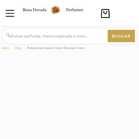
Carro
de
compra
Saltar
al
🔍
BUSCAR
contenido
Inicio
›
Blog
›
Perfume equivalente a Silver Mountain Creed