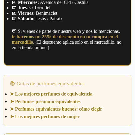
📅
Miércoles:
Avenida del Cid / Castilla
📅
Jueves:
Torrefiel
📅
Viernes:
Benimaclet
📅
Sábado:
Jesús / Patraix
💬 Si vienes de parte de nuestra web y nos lo mencionas,
te hacemos un 25% de descuento en tu compra en el
mercadillo
. (El descuento aplica solo en el mercadillo, no
en la tienda online.)
📚 Guías de perfumes equivalentes
➤ Los mejores perfumes de equivalencia
➤ Perfumes premium equivalentes
➤ Perfumes equivalentes buenos: cómo elegir
➤ Los mejores perfumes de mujer