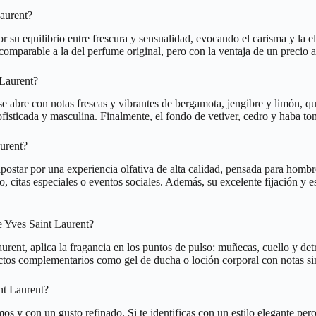
aurent?
 su equilibrio entre frescura y sensualidad, evocando el carisma y la
comparable a la del perfume original, pero con la ventaja de un precio a
 Laurent?
abre con notas frescas y vibrantes de bergamota, jengibre y limón, que
fisticada y masculina. Finalmente, el fondo de vetiver, cedro y haba ton
urent?
ostar por una experiencia olfativa de alta calidad, pensada para hombre
jo, citas especiales o eventos sociales. Además, su excelente fijación 
 Yves Saint Laurent?
ent, aplica la fragancia en los puntos de pulso: muñecas, cuello y detr
uctos complementarios como gel de ducha o loción corporal con notas si
nt Laurent?
s y con un gusto refinado. Si te identificas con un estilo elegante per