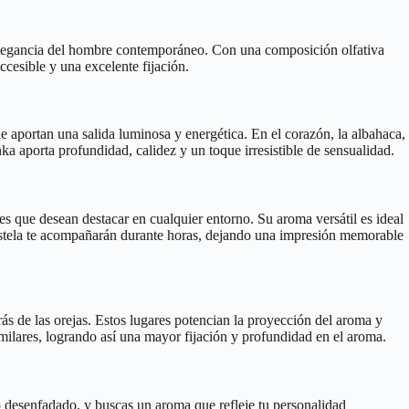
 elegancia del hombre contemporáneo. Con una composición olfativa
ccesible y una excelente fijación.
 aportan una salida luminosa y energética. En el corazón, la albahaca,
ka aporta profundidad, calidez y un toque irresistible de sensualidad.
s que desean destacar en cualquier entorno. Su aroma versátil es ideal
y estela te acompañarán durante horas, dejando una impresión memorable
ás de las orejas. Estos lugares potencian la proyección del aroma y
milares, logrando así una mayor fijación y profundidad en el aroma.
o desenfadado, y buscas un aroma que refleje tu personalidad