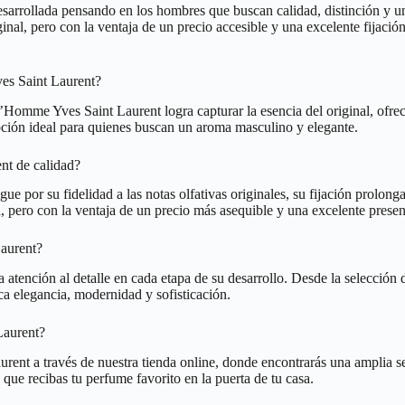
sarrollada pensando en los hombres que buscan calidad, distinción y u
inal, pero con la ventaja de un precio accesible y una excelente fijació
es Saint Laurent?
Homme Yves Saint Laurent logra capturar la esencia del original, ofreci
pción ideal para quienes buscan un aroma masculino y elegante.
nt de calidad?
 por su fidelidad a las notas olfativas originales, su fijación prolong
 pero con la ventaja de un precio más asequible y una excelente presen
Laurent?
tención al detalle en cada etapa de su desarrollo. Desde la selección d
ca elegancia, modernidad y sofisticación.
Laurent?
ent a través de nuestra tienda online, donde encontrarás una amplia se
que recibas tu perfume favorito en la puerta de tu casa.