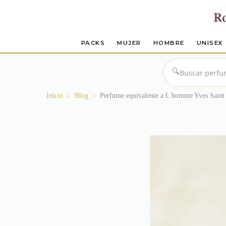
PACKS
MUJER
HOMBRE
UNISEX
Saltar
al
🔍
contenido
Inicio
›
Blog
›
Perfume equivalente a L ́homme Yves Saint