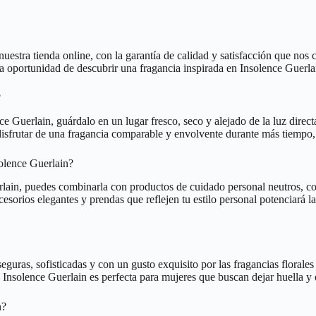
uestra tienda online, con la garantía de calidad y satisfacción que nos 
a oportunidad de descubrir una fragancia inspirada en Insolence Guerlai
?
e Guerlain, guárdalo en un lugar fresco, seco y alejado de la luz direc
disfrutar de una fragancia comparable y envolvente durante más tiempo, 
solence Guerlain?
uerlain, puedes combinarla con productos de cuidado personal neutros, c
cesorios elegantes y prendas que reflejen tu estilo personal potenciará l
eguras, sofisticadas y con un gusto exquisito por las fragancias floral
Insolence Guerlain es perfecta para mujeres que buscan dejar huella y 
n?