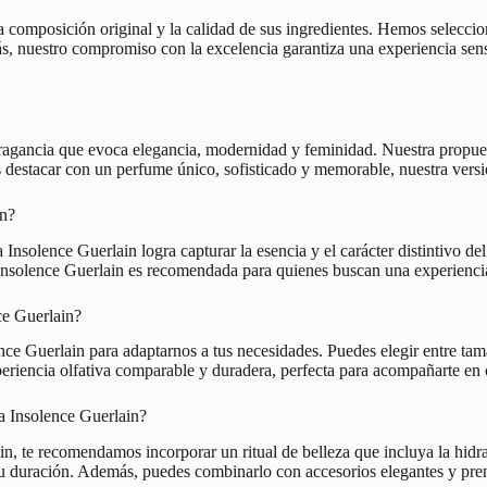
 la composición original y la calidad de sus ingredientes. Hemos selecc
ás, nuestro compromiso con la excelencia garantiza una experiencia senso
fragancia que evoca elegancia, modernidad y feminidad. Nuestra propue
s destacar con un perfume único, sofisticado y memorable, nuestra versió
in?
nsolence Guerlain logra capturar la esencia y el carácter distintivo del 
 Insolence Guerlain es recomendada para quienes buscan una experiencia
ce Guerlain?
nce Guerlain para adaptarnos a tus necesidades. Puedes elegir entre tam
xperiencia olfativa comparable y duradera, perfecta para acompañarte en
 a Insolence Guerlain?
n, te recomendamos incorporar un ritual de belleza que incluya la hidrata
u duración. Además, puedes combinarlo con accesorios elegantes y prend