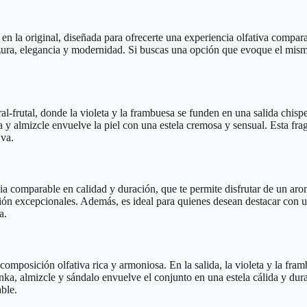
n la original, diseñada para ofrecerte una experiencia olfativa comparab
dulzura, elegancia y modernidad. Si buscas una opción que evoque el mism
al-frutal, donde la violeta y la frambuesa se funden en una salida chisp
 y almizcle envuelve la piel con una estela cremosa y sensual. Esta fra
 va.
ia comparable en calidad y duración, que te permite disfrutar de un arom
cción excepcionales. Además, es ideal para quienes desean destacar con
a.
omposición olfativa rica y armoniosa. En la salida, la violeta y la fram
onka, almizcle y sándalo envuelve el conjunto en una estela cálida y d
able.