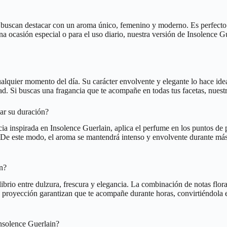
buscan destacar con un aroma único, femenino y moderno. Es perfecto pa
na ocasión especial o para el uso diario, nuestra versión de Insolence
ualquier momento del día. Su carácter envolvente y elegante lo hace ide
dad. Si buscas una fragancia que te acompañe en todas tus facetas, nuest
ar su duración?
a inspirada en Insolence Guerlain, aplica el perfume en los puntos de pu
. De este modo, el aroma se mantendrá intenso y envolvente durante más t
in?
brio entre dulzura, frescura y elegancia. La combinación de notas floral
 y proyección garantizan que te acompañe durante horas, convirtiéndola
Insolence Guerlain?