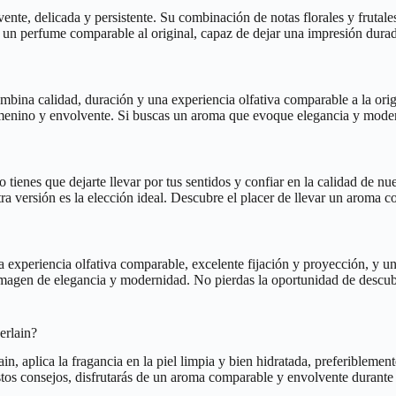
vente, delicada y persistente. Su combinación de notas florales y frutal
an un perfume comparable al original, capaz de dejar una impresión dur
bina calidad, duración y una experiencia olfativa comparable a la orig
femenino y envolvente. Si buscas un aroma que evoque elegancia y modern
 tienes que dejarte llevar por tus sentidos y confiar en la calidad de nue
ra versión es la elección ideal. Descubre el placer de llevar un aroma
na experiencia olfativa comparable, excelente fijación y proyección, y 
imagen de elegancia y modernidad. No pierdas la oportunidad de descubr
erlain?
n, aplica la fragancia en la piel limpia y bien hidratada, preferiblemen
o estos consejos, disfrutarás de un aroma comparable y envolvente durante 