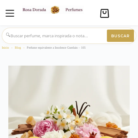
Carro
de
compra
Saltar
al
🔍
BUSCAR
contenido
Inicio
›
Blog
›
Perfume equivalente a Insolence Guerlain – 105