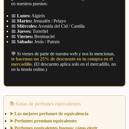
en nuestros puestos:
📅
Lunes:
Algirós
📅
Martes:
Jerusalén / Pelayo
📅
Miércoles:
Avenida del Cid / Castilla
📅
Jueves:
Torrefiel
📅
Viernes:
Benimaclet
📅
Sábado:
Jesús / Patraix
💬 Si vienes de parte de nuestra web y nos lo mencionas,
te hacemos un 25% de descuento en tu compra en el
mercadillo
. (El descuento aplica solo en el mercadillo, no
en la tienda online.)
📚 Guías de perfumes equivalentes
➤ Los mejores perfumes de equivalencia
➤ Perfumes premium equivalentes
➤ Perfumes equivalentes buenos: cómo elegir