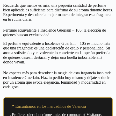
Recuerda que menos es más: una pequeña cantidad de perfume
bien aplicada es suficiente para disfrutar de su aroma durante horas.
Experimenta y descubre la mejor manera de integrar esta fragancia
en tu rutina diaria.
Perfume equivalente a Insolence Guerlain – 105: la elección de
quienes buscan exclusividad
El perfume equivalente a Insolence Guerlain – 105 es mucho más
que una fragancia: es una declaración de estilo y personalidad. Su
aroma sofisticado y envolvente lo convierte en la opción preferida
de quienes desean destacar y dejar una huella imborrable allá
donde vayan.
No esperes más para descubrir la magia de esta fragancia inspirada
en Insolence Guerlain. Haz tu pedido hoy mismo y déjate seducir
por un aroma que evoca elegancia, feminidad y modernidad en
cada gota.
📍 Encúntranos en los mercadillos de Valencia
¿Prefieres oler el perfume antes de comprarlo? Visítanos