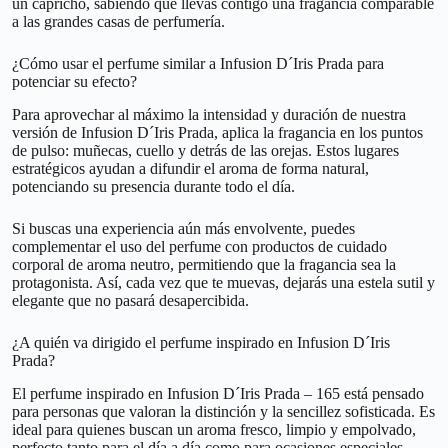
un capricho, sabiendo que llevas contigo una fragancia comparable
a las grandes casas de perfumería.
¿Cómo usar el perfume similar a Infusion D´Iris Prada para
potenciar su efecto?
Para aprovechar al máximo la intensidad y duración de nuestra
versión de Infusion D´Iris Prada, aplica la fragancia en los puntos
de pulso: muñecas, cuello y detrás de las orejas. Estos lugares
estratégicos ayudan a difundir el aroma de forma natural,
potenciando su presencia durante todo el día.
Si buscas una experiencia aún más envolvente, puedes
complementar el uso del perfume con productos de cuidado
corporal de aroma neutro, permitiendo que la fragancia sea la
protagonista. Así, cada vez que te muevas, dejarás una estela sutil y
elegante que no pasará desapercibida.
¿A quién va dirigido el perfume inspirado en Infusion D´Iris
Prada?
El perfume inspirado en Infusion D´Iris Prada – 165 está pensado
para personas que valoran la distinción y la sencillez sofisticada. Es
ideal para quienes buscan un aroma fresco, limpio y empolvado,
perfecto tanto para el día a día como para ocasiones especiales