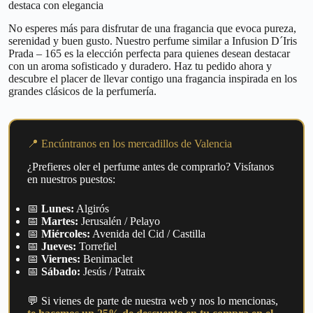
destaca con elegancia
No esperes más para disfrutar de una fragancia que evoca pureza,
serenidad y buen gusto. Nuestro perfume similar a Infusion D´Iris
Prada – 165 es la elección perfecta para quienes desean destacar
con un aroma sofisticado y duradero. Haz tu pedido ahora y
descubre el placer de llevar contigo una fragancia inspirada en los
grandes clásicos de la perfumería.
📍 Encúntranos en los mercadillos de Valencia
¿Prefieres oler el perfume antes de comprarlo? Visítanos
en nuestros puestos:
📅
Lunes:
Algirós
📅
Martes:
Jerusalén / Pelayo
📅
Miércoles:
Avenida del Cid / Castilla
📅
Jueves:
Torrefiel
📅
Viernes:
Benimaclet
📅
Sábado:
Jesús / Patraix
💬 Si vienes de parte de nuestra web y nos lo mencionas,