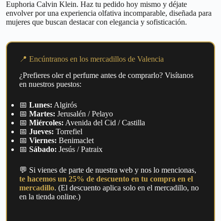
Euphoria Calvin Klein. Haz tu pedido hoy mismo y déjate
envolver por una experiencia olfativa incomparable, diseñada para
mujeres que buscan destacar con elegancia y sofisticación.
📍 Encúntranos en los mercadillos de Valencia
¿Prefieres oler el perfume antes de comprarlo? Visítanos
en nuestros puestos:
📅
Lunes:
Algirós
📅
Martes:
Jerusalén / Pelayo
📅
Miércoles:
Avenida del Cid / Castilla
📅
Jueves:
Torrefiel
📅
Viernes:
Benimaclet
📅
Sábado:
Jesús / Patraix
💬 Si vienes de parte de nuestra web y nos lo mencionas,
te hacemos un 25% de descuento en tu compra en el
mercadillo
. (El descuento aplica solo en el mercadillo, no
en la tienda online.)