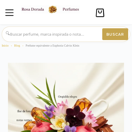
Carro
de
compra
Saltar
al
🔍
BUSCAR
contenido
Inicio
›
Blog
›
Perfume equivalente a Euphoria Calvin Klein