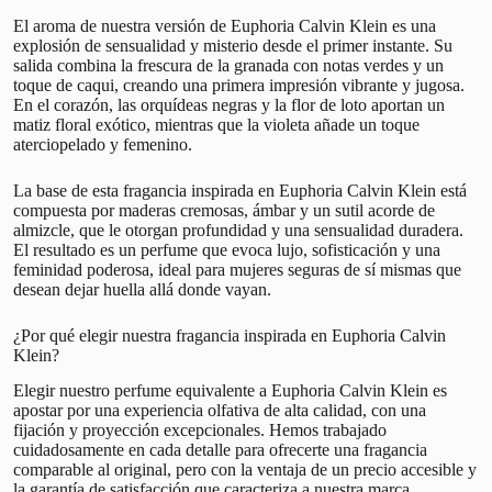
El aroma de nuestra versión de Euphoria Calvin Klein es una
explosión de sensualidad y misterio desde el primer instante. Su
salida combina la frescura de la granada con notas verdes y un
toque de caqui, creando una primera impresión vibrante y jugosa.
En el corazón, las orquídeas negras y la flor de loto aportan un
matiz floral exótico, mientras que la violeta añade un toque
aterciopelado y femenino.
La base de esta fragancia inspirada en Euphoria Calvin Klein está
compuesta por maderas cremosas, ámbar y un sutil acorde de
almizcle, que le otorgan profundidad y una sensualidad duradera.
El resultado es un perfume que evoca lujo, sofisticación y una
feminidad poderosa, ideal para mujeres seguras de sí mismas que
desean dejar huella allá donde vayan.
¿Por qué elegir nuestra fragancia inspirada en Euphoria Calvin
Klein?
Elegir nuestro perfume equivalente a Euphoria Calvin Klein es
apostar por una experiencia olfativa de alta calidad, con una
fijación y proyección excepcionales. Hemos trabajado
cuidadosamente en cada detalle para ofrecerte una fragancia
comparable al original, pero con la ventaja de un precio accesible y
la garantía de satisfacción que caracteriza a nuestra marca.