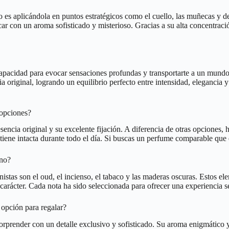
es aplicándola en puntos estratégicos como el cuello, las muñecas y det
car con un aroma sofisticado y misterioso. Gracias a su alta concentraci
capacidad para evocar sensaciones profundas y transportarte a un mundo
ia original, logrando un equilibrio perfecto entre intensidad, eleganci
 opciones?
sencia original y su excelente fijación. A diferencia de otras opciones, 
tiene intacta durante todo el día. Si buscas un perfume comparable que 
ano?
istas son el oud, el incienso, el tabaco y las maderas oscuras. Estos el
carácter. Cada nota ha sido seleccionada para ofrecer una experiencia 
 opción para regalar?
rprender con un detalle exclusivo y sofisticado. Su aroma enigmático y 