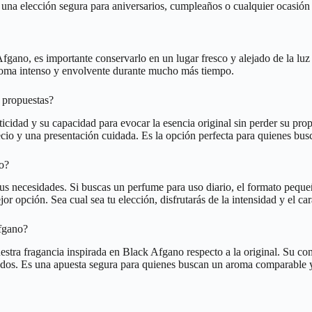
s una elección segura para aniversarios, cumpleaños o cualquier ocasión
Afgano, es importante conservarlo en un lugar fresco y alejado de la luz
aroma intenso y envolvente durante mucho más tiempo.
s propuestas?
icidad y su capacidad para evocar la esencia original sin perder su prop
recio y una presentación cuidada. Es la opción perfecta para quienes b
o?
us necesidades. Si buscas un perfume para uso diario, el formato pequeñ
or opción. Sea cual sea tu elección, disfrutarás de la intensidad y el c
Afgano?
uestra fragancia inspirada en Black Afgano respecto a la original. Su co
cados. Es una apuesta segura para quienes buscan un aroma comparable 