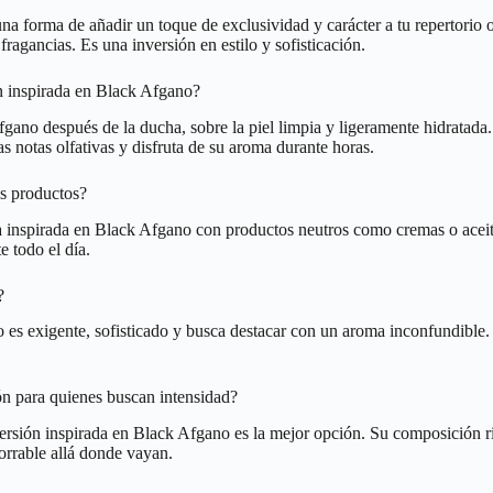
 forma de añadir un toque de exclusividad y carácter a tu repertorio ol
fragancias. Es una inversión en estilo y sofisticación.
ón inspirada en Black Afgano?
gano después de la ducha, sobre la piel limpia y ligeramente hidratada.
las notas olfativas y disfruta de su aroma durante horas.
s productos?
 inspirada en Black Afgano con productos neutros como cremas o aceites 
e todo el día.
?
o es exigente, sofisticado y busca destacar con un aroma inconfundible. 
ón para quienes buscan intensidad?
versión inspirada en Black Afgano es la mejor opción. Su composición r
orrable allá donde vayan.