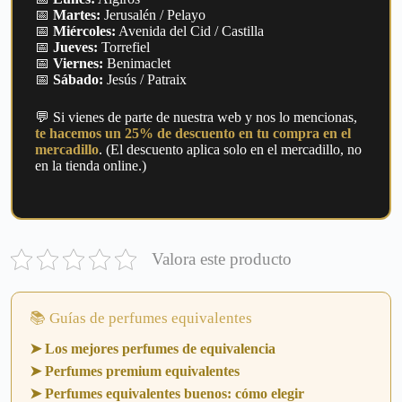
📅
Martes:
Jerusalén / Pelayo
📅
Miércoles:
Avenida del Cid / Castilla
📅
Jueves:
Torrefiel
📅
Viernes:
Benimaclet
📅
Sábado:
Jesús / Patraix
💬 Si vienes de parte de nuestra web y nos lo mencionas,
te hacemos un 25% de descuento en tu compra en el
mercadillo
. (El descuento aplica solo en el mercadillo, no
en la tienda online.)
Valora este producto
📚 Guías de perfumes equivalentes
➤ Los mejores perfumes de equivalencia
➤ Perfumes premium equivalentes
➤ Perfumes equivalentes buenos: cómo elegir