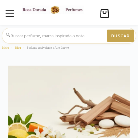
Carro
de
compra
Saltar
al
🔍
BUSCAR
contenido
Inicio
›
Blog
›
Perfume equivalente a Aire Loewe