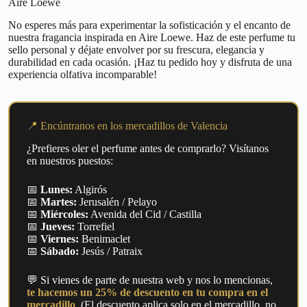
Aire Loewe
No esperes más para experimentar la sofisticación y el encanto de
nuestra fragancia inspirada en Aire Loewe. Haz de este perfume tu
sello personal y déjate envolver por su frescura, elegancia y
durabilidad en cada ocasión. ¡Haz tu pedido hoy y disfruta de una
experiencia olfativa incomparable!
📍 Encúntranos en los mercadillos de Valencia
¿Prefieres oler el perfume antes de comprarlo? Visítanos
en nuestros puestos:
📅
Lunes:
Algirós
📅
Martes:
Jerusalén / Pelayo
📅
Miércoles:
Avenida del Cid / Castilla
📅
Jueves:
Torrefiel
📅
Viernes:
Benimaclet
📅
Sábado:
Jesús / Patraix
💬 Si vienes de parte de nuestra web y nos lo mencionas,
te hacemos un 25% de descuento en tu compra en el
mercadillo
. (El descuento aplica solo en el mercadillo, no