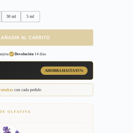
30 ml
5 ml
AÑADIR AL CARRITO
rjeta
Devolución
14 días
AHORRA HASTA 95%
ratuitas
con cada pedido
DE OLFATIVA