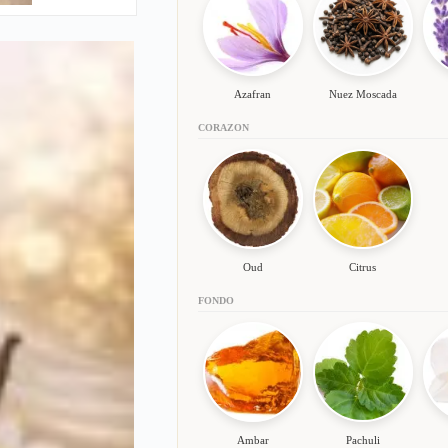
Azafran
Nuez Moscada
CORAZON
Oud
Citrus
FONDO
Ambar
Pachuli