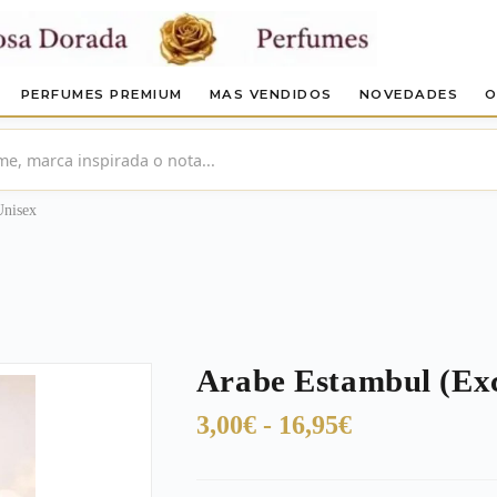
PERFUMES PREMIUM
MAS VENDIDOS
NOVEDADES
O
Unisex
Arabe Estambul (Exc
Rango
3,00
€
-
16,95
€
de
precios: