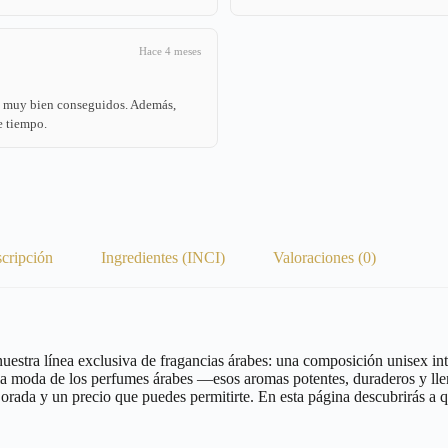
Hace 4 meses
án muy bien conseguidos. Además,
e tiempo.
cripción
Ingredientes (INCI)
Valoraciones (0)
uestra línea exclusiva de fragancias árabes: una composición unisex in
la moda de los perfumes árabes —esos aromas potentes, duraderos y llen
 Dorada y un precio que puedes permitirte. En esta página descubrirás a