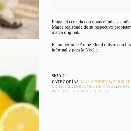
Fragancia creada con notas olfativas simila
Marca registrada de su respectivo propietar
marca original.
Es un perfume Arabe Floral unisex con buen
informal y para la Noche.
SKU:
504
CATEGORÍAS:
MAS VENDIDOS
,
PERFUM
ORIENTAL
,
PERFUMES DE MUJER
,
PERFU
PERFUMES UNISEX ORIENTAL