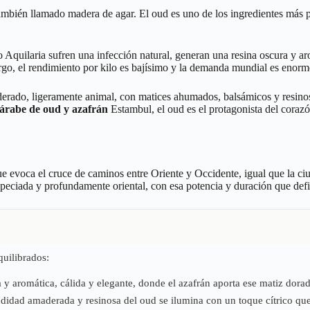
mbién llamado madera de agar. El oud es uno de los ingredientes más pr
o Aquilaria sufren una infección natural, generan una resina oscura y 
largo, el rendimiento por kilo es bajísimo y la demanda mundial es enorme
ado, ligeramente animal, con matices ahumados, balsámicos y resinosos.
árabe de oud y azafrán
Estambul, el oud es el protagonista del coraz
e evoca el cruce de caminos entre Oriente y Occidente, igual que la c
peciada y profundamente oriental, con esa potencia y duración que defi
quilibrados:
 aromática, cálida y elegante, donde el azafrán aporta ese matiz dorad
ndidad amaderada y resinosa del oud se ilumina con un toque cítrico que