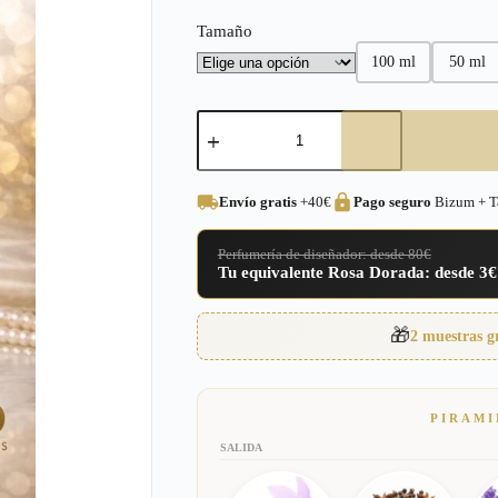
desde
Tamaño
3,00€
100 ml
50 ml
hasta
16,95€
Arabe
Estambul
(Exclusivo).
504
Unisex
Envío gratis
+40€
Pago seguro
Bizum + Ta
cantidad
Perfumería de diseñador: desde 80€
Tu equivalente Rosa Dorada: desde 3€
🎁
2 muestras g
PIRAMI
SALIDA