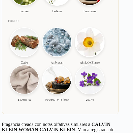
Jazmín
Hediona
Frambuesa
FONDO
Cedro
Ambroxan
Almizcle Blanco
Cachemira
Incienso De Olíbano
Violeta
Fragancia creada con notas olfativas similares a
CALVIN
KLEIN WOMAN CALVIN KLEIN
. Marca registrada de