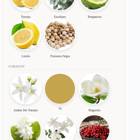
Toronja
Eucalipto
Bergamota
Limón
Pimienta Negra
CORAZON
Té
Azahar Del Naranjo
Magnolia