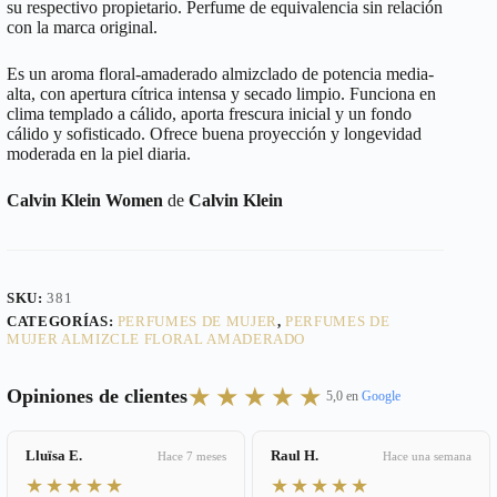
su respectivo propietario. Perfume de equivalencia sin relación
con la marca original.
Es un aroma floral-amaderado almizclado de potencia media-
alta, con apertura cítrica intensa y secado limpio. Funciona en
clima templado a cálido, aporta frescura inicial y un fondo
cálido y sofisticado. Ofrece buena proyección y longevidad
moderada en la piel diaria.
Calvin Klein Women
de
Calvin Klein
SKU:
381
CATEGORÍAS:
PERFUMES DE MUJER
,
PERFUMES DE
MUJER ALMIZCLE FLORAL AMADERADO
★★★★★
Opiniones de clientes
5,0 en
Google
Lluïsa E.
Raul H.
Hace 7 meses
Hace una semana
★★★★★
★★★★★