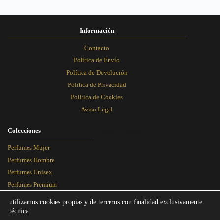
página
página
página
página
de
de
de
de
producto
producto
producto
producto
Información
Contacto
Política de Envío
Política de Devolución
Política de Privacidad
Política de Cookies
Aviso Legal
Colecciones
Rosa Dorada
Perfumes Mujer
Perfumes Hombre
Perfumes Unisex
Perfumes Premium
Más Vendidos
utilizamos cookies propias y de terceros con finalidad exclusivamente
técnica.
Blog