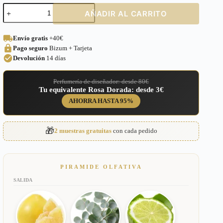
Perfume
AÑADIR AL CARRITO
equivalente
a
Calvin
Envío gratis
+40€
Klein
Pago seguro
Bizum + Tarjeta
Woman
para
Devolución
14 días
Mujer
–
Perfumería de diseñador: desde 80€
381
Tu equivalente Rosa Dorada: desde 3€
cantidad
AHORRA HASTA 95%
🎁
2 muestras gratuitas
con cada pedido
PIRAMIDE OLFATIVA
SALIDA