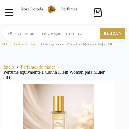
Carro
de
compra
Saltar
al
🔍
BUSCAR
contenido
Inicio
›
Perfumes de mujer
›
Perfume equivalente a Calvin Klein Woman para Mujer – 381
Inicio
Perfumes de mujer
Perfume equivalente a Calvin Klein Woman para Mujer –
381