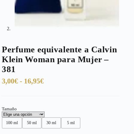
Perfume equivalente a Calvin
Klein Woman para Mujer –
381
Rango
3,00
€
-
16,95
€
de
precios:
desde
Tamaño
3,00€
hasta
100 ml
50 ml
30 ml
5 ml
16,95€