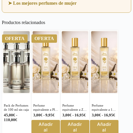
➤ Los mejores perfumes de mujer
Productos relacionados
OFERTA
OFERTA
Pack de Perfumes
Perfume
Perfume
Perfume
de 100 ml sin caja
equivalente a Play
equivalente a Zen
equivalente a 1
Givenchy para
Shiseido para
Million Lucky
Rango
Rango
Rango
45,00
€
-
3,00
€
-
9,95
€
3,00
€
-
16,95
€
3,00
€
-
16,95
€
Hombre – 164
Mujer – 626
Paco Rabanne
Rango
de
de
de
110,00
€
Este
Este
Este
para Hombre –
Añadir
Añadir
Añadir
de
precios:
precios:
precios:
152
producto
producto
producto
precios:
desde
desde
desde
al
al
al
tiene
tiene
tiene