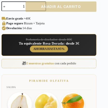
Perfume
AÑADIR AL CARRITO
equivalente
a
Loveme
Envío gratis
+40€
the
Pago seguro
Bizum + Tarjeta
Emerald
Elixir
Devolución
14 días
Tous
para
Perfumería de diseñador: desde 80€
Mujer
Tu equivalente Rosa Dorada: desde 3€
–
471
AHORRA HASTA 95%
cantidad
🎁
2 muestras gratuitas
con cada pedido
PIRAMIDE OLFATIVA
SALIDA