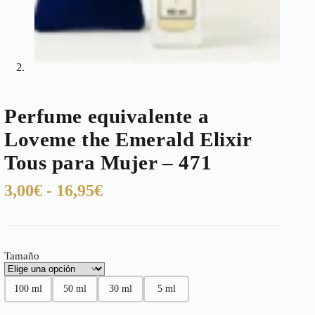
Perfume equivalente a
Loveme the Emerald Elixir
Tous para Mujer – 471
Rango
3,00
€
-
16,95
€
de
precios:
desde
Tamaño
3,00€
hasta
100 ml
50 ml
30 ml
5 ml
16,95€