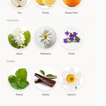
Pera
Toronja
Naranja Dulce
CORAZON
Jazmín
Madreselva
Violeta
FONDO
Pachulí
Vainilla
Almizcle