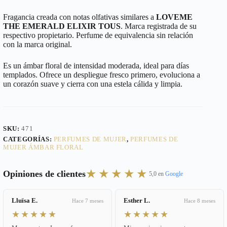
Fragancia creada con notas olfativas similares a
LOVEME
THE EMERALD ELIXIR TOUS
. Marca registrada de su
respectivo propietario. Perfume de equivalencia sin relación
con la marca original.
Es un ámbar floral de intensidad moderada, ideal para días
templados. Ofrece un despliegue fresco primero, evoluciona a
un corazón suave y cierra con una estela cálida y limpia.
SKU:
471
CATEGORÍAS:
PERFUMES DE MUJER
,
PERFUMES DE
MUJER ÁMBAR FLORAL
★★★★★
Opiniones de clientes
5,0 en
Google
Lluïsa E.
Esther L.
Hace 7 meses
Hace 8 meses
★★★★★
★★★★★