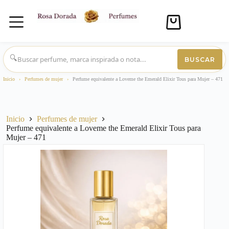
Carro
de
compra
Saltar
al
🔍
BUSCAR
contenido
Inicio
›
Perfumes de mujer
›
Perfume equivalente a Loveme the Emerald Elixir Tous para Mujer – 471
Inicio
Perfumes de mujer
Perfume equivalente a Loveme the Emerald Elixir Tous para
Mujer – 471