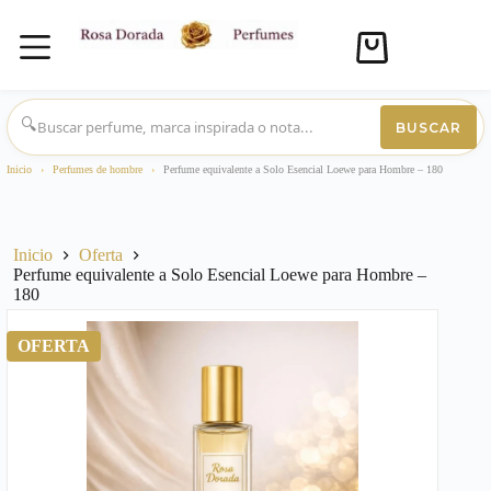
Carro
de
compra
Saltar
al
🔍
BUSCAR
contenido
Inicio
›
Perfumes de hombre
›
Perfume equivalente a Solo Esencial Loewe para Hombre – 180
Inicio
Oferta
Perfume equivalente a Solo Esencial Loewe para Hombre –
180
OFERTA