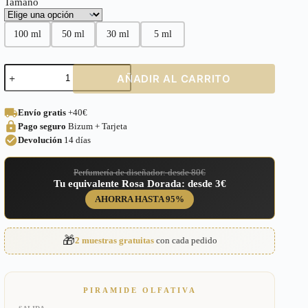
Tamaño
100 ml
50 ml
30 ml
5 ml
Perfume
AÑADIR AL CARRITO
equivalente
a
Solo
Envío gratis
+40€
Esencial
Pago seguro
Bizum + Tarjeta
Loewe
para
Devolución
14 días
Hombre
–
Perfumería de diseñador: desde 80€
180
Tu equivalente Rosa Dorada: desde 3€
cantidad
AHORRA HASTA 95%
🎁
2 muestras gratuitas
con cada pedido
PIRAMIDE OLFATIVA