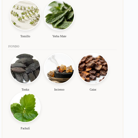
Tomillo
Yerba Mate
FONDO
Tonka
Incienso
Gaiac
Pachulí