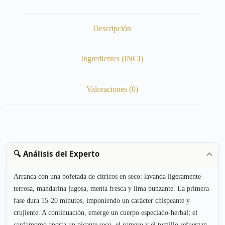
Descripción
Ingredientes (INCI)
Valoraciones (0)
🔍 Análisis del Experto
Arranca con una bofetada de cítricos en seco: lavanda ligeramente
terrosa, mandarina jugosa, menta fresca y lima punzante. La primera
fase dura 15-20 minutos, imponiendo un carácter chispeante y
crujiente. A continuación, emerge un cuerpo especiado-herbal; el
cardamomo aporta un picante seco, el romero y el tomillo refuerzan