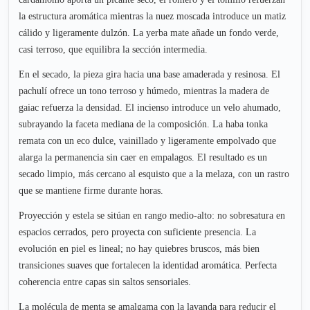
la estructura aromática mientras la nuez moscada introduce un matiz
cálido y ligeramente dulzón. La yerba mate añade un fondo verde,
casi terroso, que equilibra la sección intermedia.
En el secado, la pieza gira hacia una base amaderada y resinosa. El
pachulí ofrece un tono terroso y húmedo, mientras la madera de
gaiac refuerza la densidad. El incienso introduce un velo ahumado,
subrayando la faceta mediana de la composición. La haba tonka
remata con un eco dulce, vainillado y ligeramente empolvado que
alarga la permanencia sin caer en empalagos. El resultado es un
secado limpio, más cercano al esquisto que a la melaza, con un rastro
que se mantiene firme durante horas.
Proyección y estela se sitúan en rango medio-alto: no sobresatura en
espacios cerrados, pero proyecta con suficiente presencia. La
evolución en piel es lineal; no hay quiebres bruscos, más bien
transiciones suaves que fortalecen la identidad aromática. Perfecta
coherencia entre capas sin saltos sensoriales.
La molécula de menta se amalgama con la lavanda para reducir el