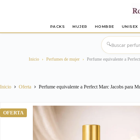
PACKS
MUJER
HOMBRE
UNISEX
Saltar
al
🔍
contenido
Inicio
›
Perfumes de mujer
›
Perfume equivalente a Perfec
Inicio
Oferta
Perfume equivalente a Perfect Marc Jacobs para M
OFERTA