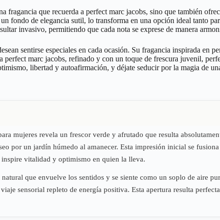
a fragancia que recuerda a perfect marc jacobs, sino que también ofrece
n fondo de elegancia sutil, lo transforma en una opción ideal tanto para
esultar invasivo, permitiendo que cada nota se exprese de manera armon
sean sentirse especiales en cada ocasión. Su fragancia inspirada en per
erfect marc jacobs, refinado y con un toque de frescura juvenil, perfec
ptimismo, libertad y autoafirmación, y déjate seducir por la magia de un
para mujeres revela un frescor verde y afrutado que resulta absolutament
aseo por un jardín húmedo al amanecer. Esta impresión inicial se fusion
 inspire vitalidad y optimismo en quien la lleva.
ra natural que envuelve los sentidos y se siente como un soplo de aire pu
n viaje sensorial repleto de energía positiva. Esta apertura resulta per