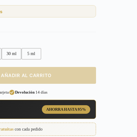
s
30 ml
5 ml
AÑADIR AL CARRITO
rjeta
Devolución
14 días
AHORRA HASTA 95%
ratuitas
con cada pedido